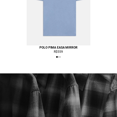
POLO PIMA EASA MIRROR
CARTEIR
R$559