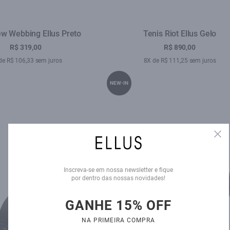
ew Webbing Ellus Preto
Tenis Riot Ellus Gelo
R$ 319,00
R$ 890,00
de R$ 106,33 sem juros
8X de R$ 111,25 sem juros
NEW-IN
Clo
Inscreva-se em nossa newsletter e fique
por dentro das nossas novidades!
GANHE 15% OFF
NA PRIMEIRA COMPRA