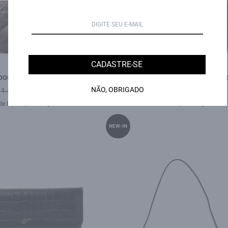
CADASTRE-SE
body Lumi Ellus Cafe
Bowling Bag Lumi Ellus Pret
NÃO, OBRIGADO
 1.590,00
R$ 798,00
R$ 1.990,00
de R$ 114,00 sem juros
10X de R$ 199,00 sem juros
NEW-IN