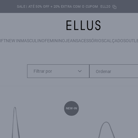
SALE | ATÉ 50% OFF + 20% EXTRA COM O CUPOM
ELL20
IFT
NEW IN
MASCULINO
FEMININO
JEANS
ACESSÓRIOS
CALÇADOS
OUTL
Filtrar por
NEW-IN