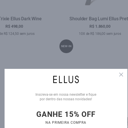
Trixie Ellus Dark Wine
Shoulder Bag Lumi Ellus Pre
R$ 498,00
R$ 1.860,00
de R$ 124,50 sem juros
10X de R$ 186,00 sem juros
NEW-IN
Clo
Inscreva-se em nossa newsletter e fique
por dentro das nossas novidades!
GANHE 15% OFF
NA PRIMEIRA COMPRA