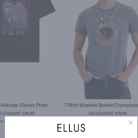
s Mixtape Classic Preto
T-Shirt Washed Basket Champions
$ 279,00
R$ 139,00
R$ 259,00
R$ 129,00
de R$ 139,00 sem juros
1X de R$ 129,00 sem juros
Clo