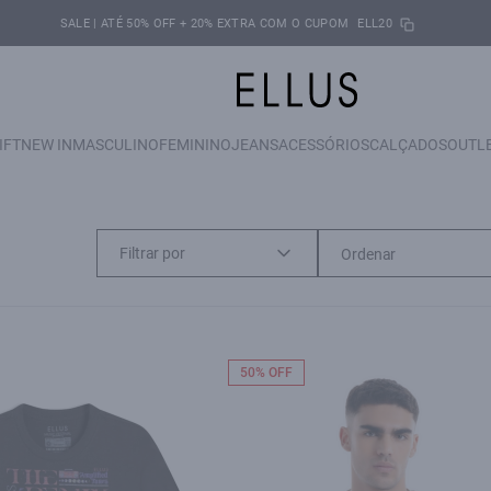
SALE | ATÉ 50% OFF + 20% EXTRA COM O CUPOM
ELL20
IFT
NEW IN
MASCULINO
FEMININO
JEANS
ACESSÓRIOS
CALÇADOS
OUTL
Filtrar por
50% OFF