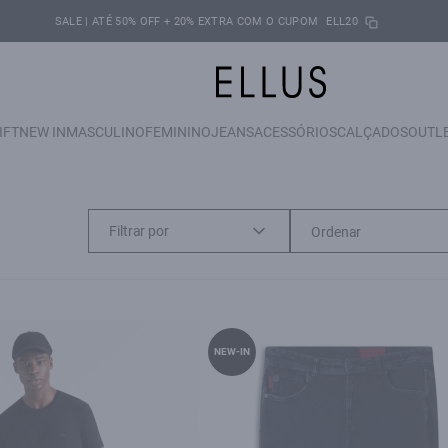
SALE | ATÉ 50% OFF + 20% EXTRA COM O CUPOM
ELL20
IFT
NEW IN
MASCULINO
FEMININO
JEANS
ACESSÓRIOS
CALÇADOS
OUTL
Filtrar por
NEW-IN