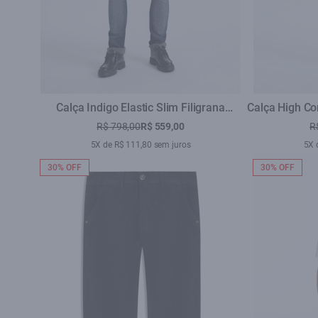
Calça Indigo Elastic Slim Filigrana
Calça High Co
Lav.Escuro C/ Matiz+3d
La
R$ 798,00
R$ 559,00
R
5X de R$ 111,80 sem juros
5X 
30% OFF
30% OFF