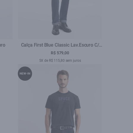
uro
Calça First Blue Classic Lav.Escuro C/
Luva
R$ 579,00
5X de R$ 115,80 sem juros
NEW-IN