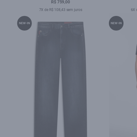
Lav.Médio C/ Foam
R$ 759,00
7X de R$ 108,43 sem juros
6X 
NEW-IN
NEW-IN