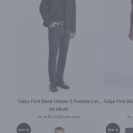
Calça First Black Classic 5 Pockets Lav.
Calça First B
Black C/ Luva
R$ 549,00
5X de R$ 109,80 sem juros
5X 
NEW-IN
NEW-IN