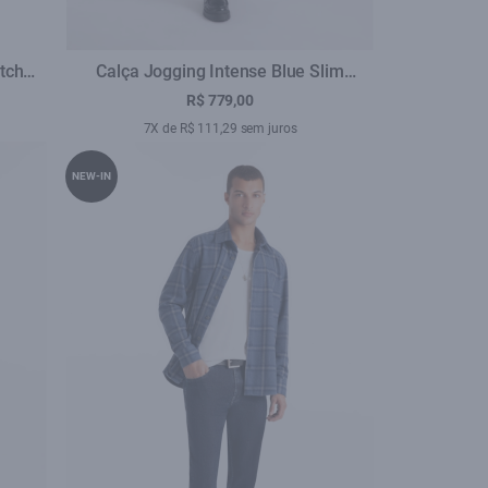
tch
Calça Jogging Intense Blue Slim
otal
Lav.Escuro c Tie Dye
R$ 779,00
7X de R$ 111,29 sem juros
NEW-IN
se