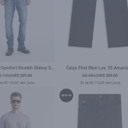
 Comfort Stretch Skinny 5
Calça First Blue Lav. 35 Amaci
149 - Lav.Medio C/ Rede
$ 759,00
R$ 529,00
R$ 489,00
R$ 339,00
de R$ 105,80 sem juros
3X de R$ 113,00 sem juros
NEW-IN