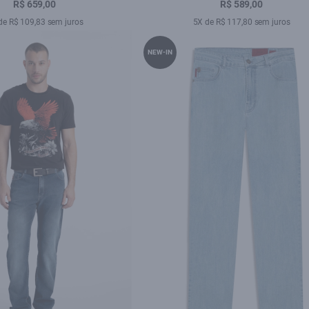
Amaciado
R$ 659,00
R$ 589,00
de R$ 109,83 sem juros
5X de R$ 117,80 sem juros
NEW-IN