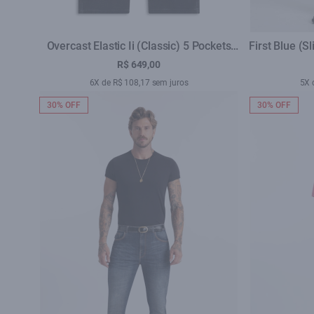
Overcast Elastic Ii (Classic) 5 Pockets
First Blue (S
Lav.Escuro C/ Used
R$ 649,00
6X de R$ 108,17 sem juros
5X 
30% OFF
30% OFF