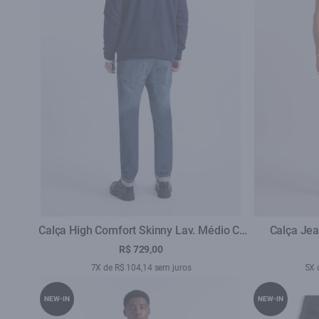
Calça High Comfort Skinny Lav. Médio C/
Calça Jea
Used
(Skinny) 5
R$ 729,00
7X de R$ 104,14 sem juros
5X 
NEW-IN
NEW-IN