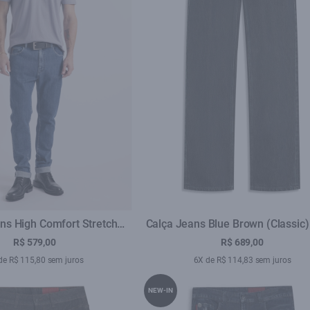
ns High Comfort Stretch
Calça Jeans Blue Brown (Classic)
 Pockets Lav.Medio Total
Lav.Black C/ Luva
R$ 579,00
R$ 689,00
de R$ 115,80 sem juros
6X de R$ 114,83 sem juros
NEW-IN