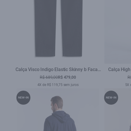
Calça Visco Indigo Elastic Skinny b Facao
Calça High
Lav.Escuro C/ Pincelado
Pockets 2
R$ 689,00
R$ 479,00
R
4X de R$ 119,75 sem juros
5X 
NEW-IN
NEW-IN