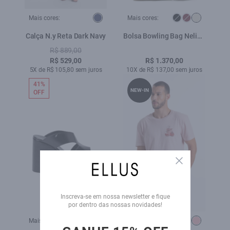
Mais cores:
Mais cores:
Calça N.y Reta Dark Navy
Bolsa Bowling Bag Nelina
Ellus Off White
R$ 889,00
R$ 529,00
R$ 1.370,00
5X de R$ 105,80 sem juros
10X de R$ 137,00 sem juros
41%
NEW-IN
OFF
Close
Inscreva-se em nossa newsletter e fique
por dentro das nossas novidades!
Mais cores:
Mais cores: