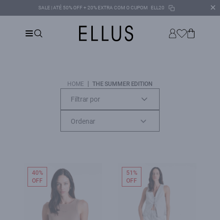
✕
SALE | ATÉ 50% OFF + 20% EXTRA COM O CUPOM
ELL20
|
HOME
THE SUMMER EDITION
Filtrar por
40%
51%
OFF
OFF