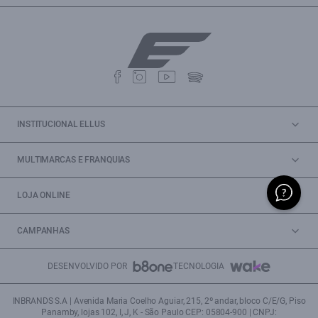
INSTITUCIONAL ELLUS
MULTIMARCAS E FRANQUIAS
LOJA ONLINE
CAMPANHAS
DESENVOLVIDO POR
TECNOLOGIA
INBRANDS S.A | Avenida Maria Coelho Aguiar, 215, 2º andar, bloco C/E/G, Piso
Panamby, lojas 102, I, J, K - São Paulo CEP: 05804-900 | CNPJ: