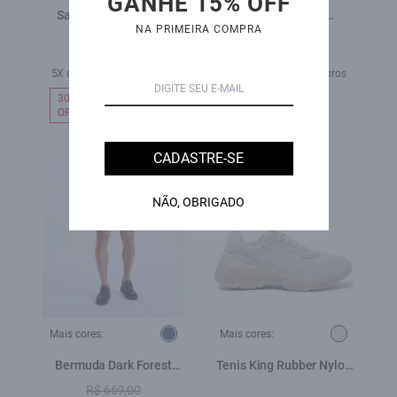
GANHE 15% OFF
Sandália Diana Ellus
T-Shirt Washed
NA PRIMEIRA COMPRA
Preto
Caipirinha Blush
R$ 990,00
R$ 589,00
R$ 298,00
5X de R$ 117,80 sem juros
2X de R$ 149,00 sem juros
30%
OFF
CADASTRE-SE
NÃO, OBRIGADO
Mais cores:
Mais cores:
Bermuda Dark Forest
Tenis King Rubber Nylon
Hawaii Lav.Escuro
Off White
R$ 669,00