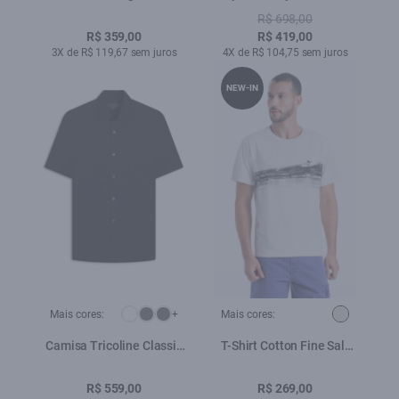
Mini Lav.Medio C/ Puidos
R$ 698,00
R$ 359,00
R$ 419,00
3X de R$ 119,67 sem juros
4X de R$ 104,75 sem juros
NEW-IN
Mais cores:
+
Mais cores:
Camisa Tricoline Classic
T-Shirt Cotton Fine Salt
New Italian Preto
Air Off White
R$ 559,00
R$ 269,00