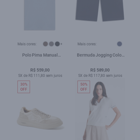
Mais cores:
+
Mais cores:
Polo Pima Manual
Bermuda Jogging Color
Classic Azul Pervante
Long Dark Navy
R$ 559,00
R$ 589,00
5X de R$ 111,80 sem juros
5X de R$ 117,80 sem juros
30%
50%
OFF
OFF