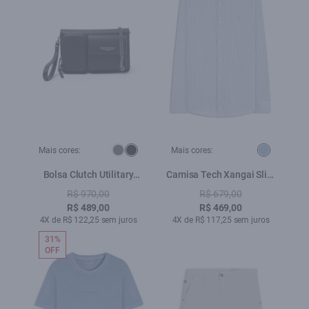
Mais cores:
Mais cores:
Bolsa Clutch Utilitary
Camisa Tech Xangai Slim
Ellus Preto
Azul Pervante
R$ 970,00
R$ 679,00
R$ 489,00
R$ 469,00
4X de R$ 122,25 sem juros
4X de R$ 117,25 sem juros
31%
OFF