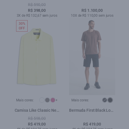
Ellus Grafite
R$ 590,00
R$ 398,00
R$ 1.100,00
3X de R$ 132,67 sem juros
10X de R$ 110,00 sem juros
30%
OFF
Mais cores:
+
Mais cores:
Camisa Like Classic New
Bermuda First Black Long
Italian Citrus
5 Pockets Lav. Amaciado
R$ 598,00
35
R$ 419,00
R$ 419,00