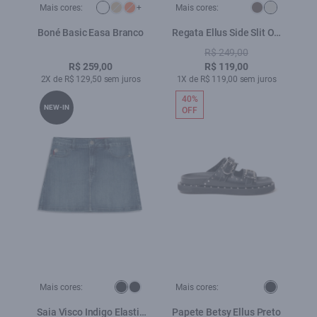
Mais cores:
+
Mais cores:
Boné Basic Easa Branco
Regata Ellus Side Slit Off
White
R$ 249,00
R$ 259,00
R$ 119,00
2X de R$ 129,50 sem juros
1X de R$ 119,00 sem juros
40%
NEW-IN
OFF
Mais cores:
Mais cores:
Saia Visco Indigo Elastic
Papete Betsy Ellus Preto