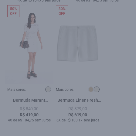
4X de R$ 104,75 sem juros
4X de R$ 104,75 sem juros
50%
30%
OFF
OFF
Mais cores:
Mais cores:
Bermuda Marant
Bermuda Linen Fresh
Transpass Buttons
Hawaii Natural
R$ 840,00
R$ 879,00
Natural
R$ 419,00
R$ 619,00
4X de R$ 104,75 sem juros
6X de R$ 103,17 sem juros