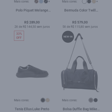
Mais cores:
+
Mais cores:
+
Polo Piquet Melange
Bermuda Color Twill
Easa Vermelho i
Power Branco
R$ 289,00
R$ 579,00
2X de R$ 144,50 sem juros
5X de R$ 115,80 sem juros
33%
NEW-IN
OFF
Mais cores:
Mais cores:
Tenis Ellus Luke Preto
Bolsa Duffle Bag Mike