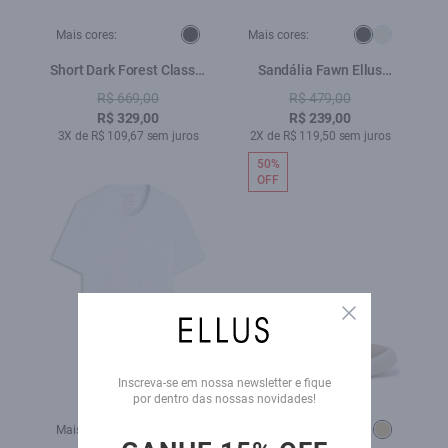
Mais cores:
Mais cores:
Short Dark Forest Classic
Sandália Fawn Ellus
Lav.Stone
Preto
R$ 669,00
R$ 479,00
C/Reb.+luv.Lase
R$ 329,00
R$ 239,00
3X de R$ 109,67 sem juros
2X de R$ 119,50 sem juros
50%
OFF
Close
Inscreva-se em nossa newsletter e fique
por dentro das nossas novidades!
Mais cores:
+
Mais cores: