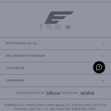
INSTITUCIONAL ELLUS
MULTIMARCAS E FRANQUIAS
LOJA ONLINE
CAMPANHAS
DESENVOLVIDO POR
TECNOLOGIA
INBRANDS S.A | Avenida Maria Coelho Aguiar, 215, 2º andar, bloco C/E/G, Piso
Panamby, lojas 102, I, J, K - São Paulo CEP: 05804-900 | CNPJ: