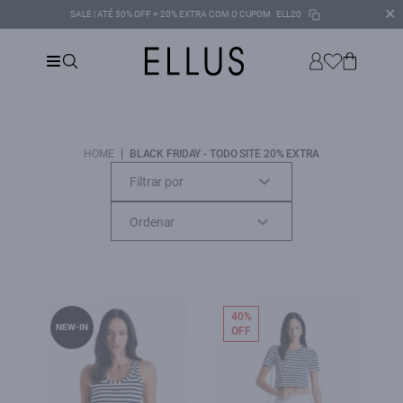
✕
SALE | ATÉ 50% OFF + 20% EXTRA COM O CUPOM
ELL20
|
HOME
BLACK FRIDAY - TODO SITE 20% EXTRA
Filtrar por
40%
NEW-IN
OFF