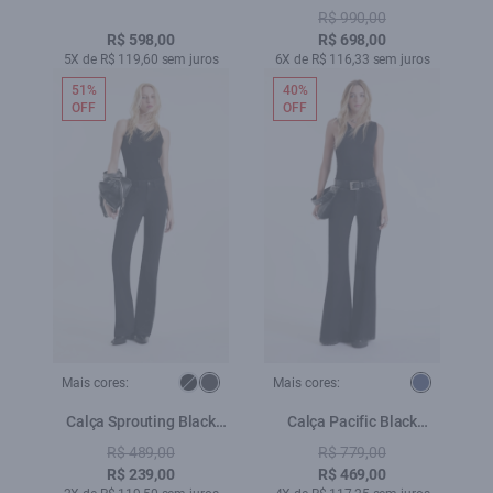
Preto
Ribbon Purple Blue
R$ 990,00
R$ 598,00
R$ 698,00
5X de R$ 119,60 sem juros
6X de R$ 116,33 sem juros
51%
40%
OFF
OFF
Mais cores:
Mais cores:
Calça Sprouting Black
Calça Pacific Black
Gisele Flare Lav. 35 -
Gisele Patheph
R$ 489,00
R$ 779,00
Amaciado
Lav.Escuro
R$ 239,00
R$ 469,00