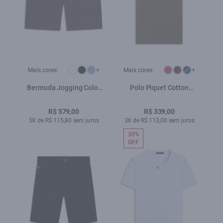
Mais cores:
+
Mais cores:
+
Bermuda Jogging Color
Polo Piquet Cotton
Preppy Plumbo
Melange Easa Tabaco
R$ 579,00
R$ 339,00
5X de R$ 115,80 sem juros
3X de R$ 113,00 sem juros
30%
OFF