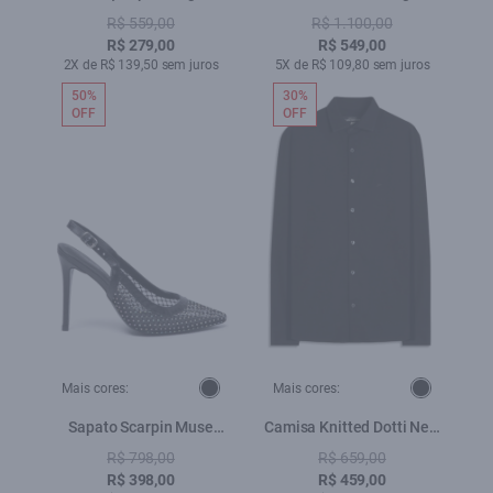
Lav.Black i
Sholder Bag Ellus Preto
R$ 559,00
R$ 1.100,00
R$ 279,00
R$ 549,00
2X de R$ 139,50 sem juros
5X de R$ 109,80 sem juros
50%
30%
OFF
OFF
Mais cores:
Mais cores:
Sapato Scarpin Muse
Camisa Knitted Dotti New
Preto
Italian Preto
R$ 798,00
R$ 659,00
R$ 398,00
R$ 459,00