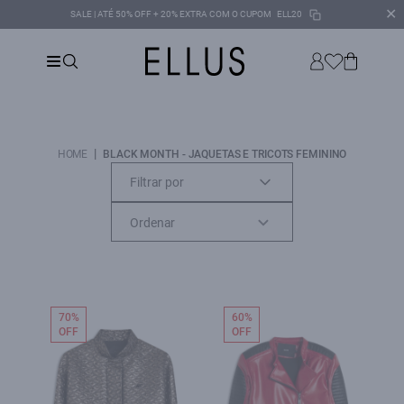
✕
SALE | ATÉ 50% OFF + 20% EXTRA COM O CUPOM
ELL20
|
HOME
BLACK MONTH - JAQUETAS E TRICOTS FEMININO
Filtrar por
70%
60%
OFF
OFF