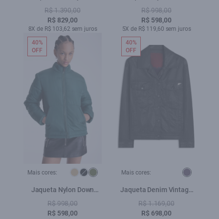
Caqui
Constrate Ribbon Caqui
R$ 1.390,00
R$ 998,00
R$ 829,00
R$ 598,00
8X de R$ 103,62 sem juros
5X de R$ 119,60 sem juros
40%
40%
OFF
OFF
Mais cores:
Mais cores:
Jaqueta Nylon Down
Jaqueta Denim Vintage
Constrate Ribbon Bottle
Ellus Beringela
R$ 998,00
R$ 1.169,00
R$ 598,00
R$ 698,00