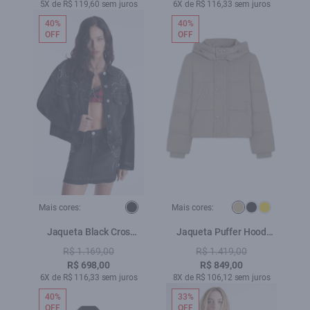
5X de R$ 119,60 sem juros
6X de R$ 116,33 sem juros
40%
40%
OFF
OFF
Mais cores:
Mais cores:
Jaqueta Black Cros
Jaqueta Puffer Hood
Oversized Western 2014-
Caqui
R$ 1.169,00
R$ 1.419,00
Lav. Black C/ Used
R$ 698,00
R$ 849,00
6X de R$ 116,33 sem juros
8X de R$ 106,12 sem juros
40%
33%
OFF
OFF