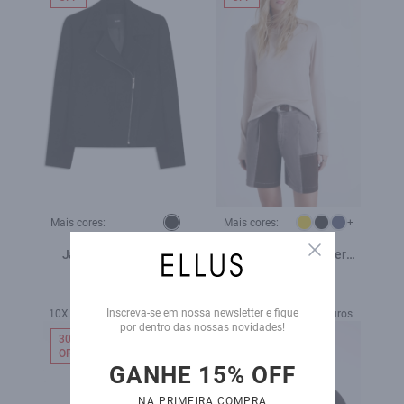
Mais cores:
Mais cores:
+
Close
Jaqueta Cashmere
Tricot Basic Sweater
Perfecto Preto
Areia
R$ 2.700,00
R$ 479,00
R$ 1.629,00
R$ 319,00
Inscreva-se em nossa newsletter e fique
10X de R$ 162,90 sem juros
3X de R$ 106,33 sem juros
por dentro das nossas novidades!
30%
30%
OFF
OFF
GANHE 15% OFF
NA PRIMEIRA COMPRA