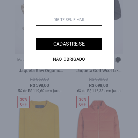
CADASTRE-SE
NÃO, OBRIGADO
Mais cores:
Mais cores:
Jaqueta Raw Organic
Jaqueta Golf Wool Like
Oversized Cropped
Contrast Preto
R$ 859,00
R$ 998,00
Lemon
R$ 598,00
R$ 698,00
5X de R$ 119,60 sem juros
6X de R$ 116,33 sem juros
30%
30%
OFF
OFF