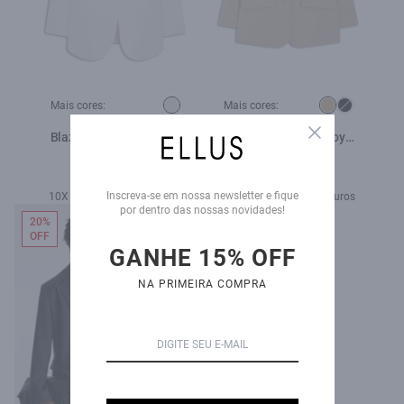
Mais cores:
Mais cores:
Close
Blazer Toquio Tailoring
Blazer Tailoring Boy
Ellus Off White
Bege
R$ 1.890,00
R$ 2.079,00
R$ 1.509,00
Inscreva-se em nossa newsletter e fique
10X de R$ 207,90 sem juros
10X de R$ 150,90 sem juros
por dentro das nossas novidades!
20%
OFF
GANHE 15% OFF
NA PRIMEIRA COMPRA