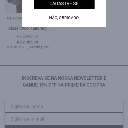
CADASTRE-SE
NÃO, OBRIGADO
Mais cores:
Blazer Wool Tailoring
Dark Navy Mescla
R$ 2.890,00
R$ 2.309,00
10X de R$ 230,90 sem juros
INSCREVA-SE NA NOSSA NEWSLETTER E
GANHE 15% OFF NA PRIMEIRA COMPRA