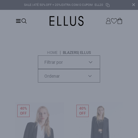
✕
SALE | ATÉ 50% OFF + 20% EXTRA COM O CUPOM
ELL20
|
HOME
BLAZERS| ELLUS
Filtrar por
40%
40%
OFF
OFF