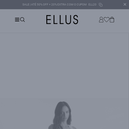
✕
SALE | ATÉ 50% OFF + 20% EXTRA COM O CUPOM
ELL20