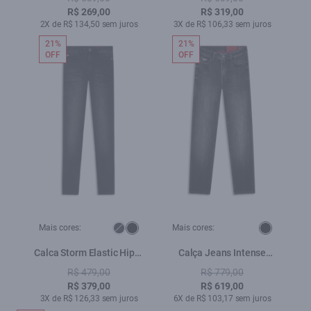
Tie Dye
R$ 269,00
R$ 319,00
2X de R$ 134,50 sem juros
3X de R$ 106,33 sem juros
21%
21%
OFF
OFF
Mais cores:
Mais cores:
Calca Storm Elastic Hiper
Calça Jeans Intense
Skinny Lav.Black C/ 3d
Black Skinny 1790-
R$ 479,00
R$ 779,00
Lav.Black C/ Tie Dye
R$ 379,00
R$ 619,00
3X de R$ 126,33 sem juros
6X de R$ 103,17 sem juros