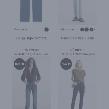
Mais cores:
Mais cores:
+
Calça High Comfort
Calça Dark Sea Elastic
Stretch Gisele Skinny
Hiper Skinny Lav.Claro C/
Lav.Medio Total
Used
R$ 559,00
R$ 659,00
5X de R$ 111,80 sem juros
6X de R$ 109,83 sem juros
NEW-IN
NEW-IN