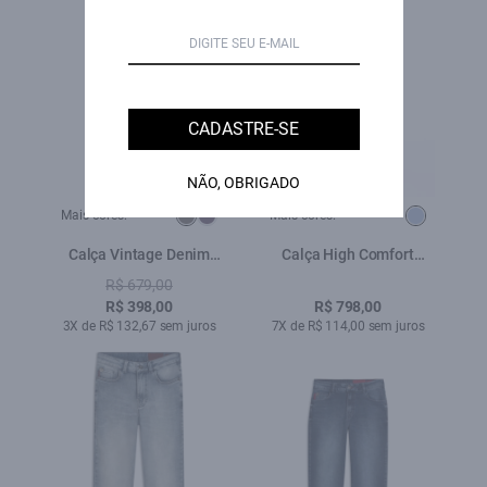
CADASTRE-SE
NÃO, OBRIGADO
Mais cores:
Mais cores:
Calça Vintage Denim
Calça High Comfort
Color Skinny Plumbo
Stretch Skinny Flare Lav.
R$ 679,00
Claro
R$ 398,00
R$ 798,00
3X de R$ 132,67 sem juros
7X de R$ 114,00 sem juros