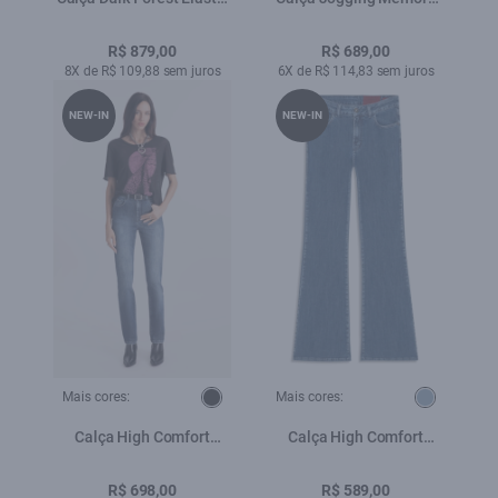
Skinny Flare Lav.Escuro
Skinny Lav.Claro
R$ 879,00
R$ 689,00
8X de R$ 109,88 sem juros
6X de R$ 114,83 sem juros
NEW-IN
NEW-IN
Mais cores:
Mais cores:
Calça High Comfort
Calça High Comfort
Skinny Lav. Médio C/
Stretch Skinny Lav.Medio
Used
R$ 698,00
R$ 589,00