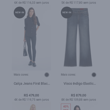
6X de R$ 116,33 sem juros
5X de R$ 117,80 sem juros
NEW-IN
NEW-IN
Mais cores:
Mais cores:
Calça Jeans First Black
Visco Indigo Elastic
Skinny Lav. 35 Amaciado
(Skinny Flare) Fili
Lav.Escuro C/ Matiz+3d
R$ 479,00
R$ 879,00
4X de R$ 119,75 sem juros
8X de R$ 109,88 sem juros
40%