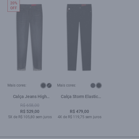
20%
OFF
Mais cores:
Mais cores:
Calça Jeans High
Calça Storm Elastic
Comfort Nero 1536-
Skinny 35a-
R$ 658,00
Lav.Escuro C/Pig.Pt
Lav.Amaciado (P24)
R$ 529,00
R$ 479,00
5X de R$ 105,80 sem juros
4X de R$ 119,75 sem juros