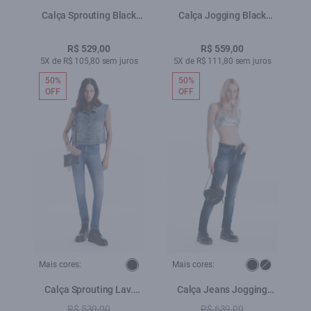
Calça Sprouting Black
Calça Jogging Black
Skinny Lav.Black - 1996
Skinny 2134 - Lav.Escuro
C/ Tie Dye
R$ 529,00
R$ 559,00
5X de R$ 105,80 sem juros
5X de R$ 111,80 sem juros
50%
50%
OFF
OFF
Mais cores:
Mais cores:
Calça Sprouting Lav.
Calça Jeans Jogging
Médio C/ Tie Dye
Indigo 1852 Lav.Escuro c
R$ 539,00
R$ 639,00