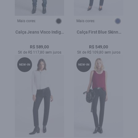
Mais cores:
Mais cores:
Calça Jeans Visco Indigo
Calça First Blue Skinny
Elastic (Skinny) Filigrana
Lav. Escuro
Lav.Escuro C/ Matiz+3d
R$ 589,00
R$ 549,00
5X de R$ 117,80 sem juros
5X de R$ 109,80 sem juros
NEW-IN
NEW-IN