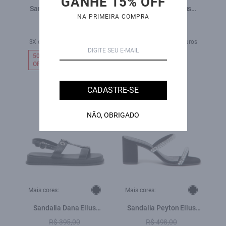
GANHE 15% OFF
Sandalia Meggie Ellus
Sandália Ema Ellus
NA PRIMEIRA COMPRA
Preto
Charcoal
R$ 670,00
R$ 329,00
R$ 759,00
3X de R$ 109,67 sem juros
7X de R$ 108,43 sem juros
50%
50%
OFF
OFF
CADASTRE-SE
NÃO, OBRIGADO
Mais cores:
Mais cores:
Sandalia Dana Ellus
Sandalia Peyton Ellus
Preto
Preto
R$ 395,00
R$ 498,00