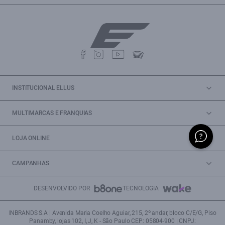
INSTITUCIONAL ELLUS
MULTIMARCAS E FRANQUIAS
LOJA ONLINE
CAMPANHAS
DESENVOLVIDO POR
TECNOLOGIA
INBRANDS S.A | Avenida Maria Coelho Aguiar, 215, 2º andar, bloco C/E/G, Piso
Panamby, lojas 102, I, J, K - São Paulo CEP: 05804-900 | CNPJ: