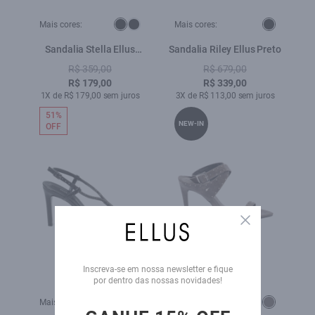
Mais cores:
Mais cores:
Sandalia Stella Ellus
Sandalia Riley Ellus Preto
Preto
R$ 359,00
R$ 679,00
R$ 179,00
R$ 339,00
1X de R$ 179,00 sem juros
3X de R$ 113,00 sem juros
51%
NEW-IN
OFF
Close
Inscreva-se em nossa newsletter e fique
por dentro das nossas novidades!
Mais cores:
Mais cores: