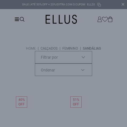
✕
SALE | ATÉ 50% OFF + 20% EXTRA COM O CUPOM
ELL20
|
|
|
HOME
CALÇADOS
FEMININO
SANDÁLIAS
Filtrar por
40%
51%
OFF
OFF