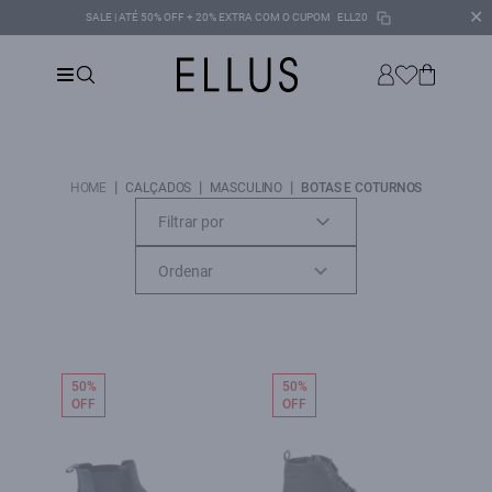
✕
SALE | ATÉ 50% OFF + 20% EXTRA COM O CUPOM
ELL20
|
|
|
HOME
CALÇADOS
MASCULINO
BOTAS E COTURNOS
Filtrar por
50%
50%
OFF
OFF