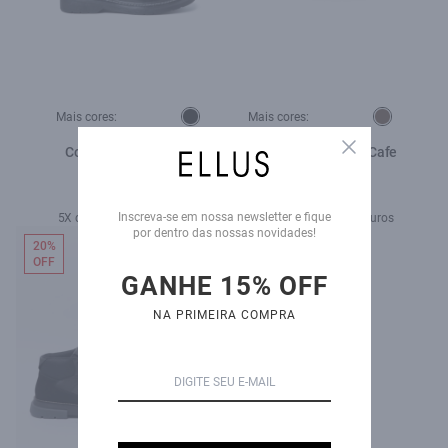
Mais cores:
Mais cores:
Close
Coturno Boone Ellus
Coturno Ryder Ellus Cafe
Preto
R$ 1.140,00
R$ 2.170,00
R$ 569,00
R$ 1.089,00
Inscreva-se em nossa newsletter e fique
5X de R$ 113,80 sem juros
10X de R$ 108,90 sem juros
por dentro das nossas novidades!
20%
OFF
GANHE 15% OFF
NA PRIMEIRA COMPRA