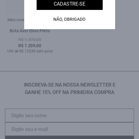
CADASTRE-SE
NÃO, OBRIGADO
Mais cores:
Bota Axel Ellus Preto
R$ 1.570,00
R$ 1.259,00
10X de R$ 125,90 sem juros
INSCREVA-SE NA NOSSA NEWSLETTER E
GANHE 15% OFF NA PRIMEIRA COMPRA