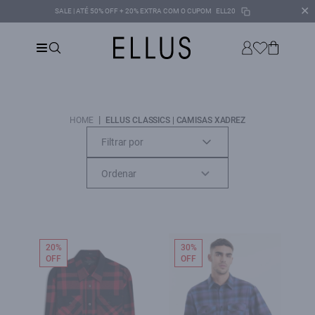
✕
SALE | ATÉ 50% OFF + 20% EXTRA COM O CUPOM
ELL20
|
HOME
ELLUS CLASSICS | CAMISAS XADREZ
Filtrar por
20%
30%
OFF
OFF