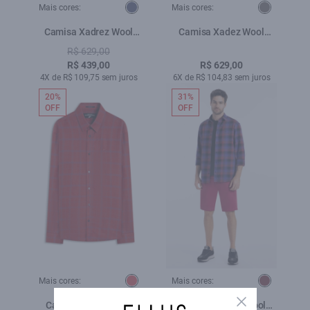
Mais cores:
Mais cores:
Camisa Xadrez Wool
Camisa Xadez Wool
Touch Norway Xangai
Touch Ross Irish Cinza
R$ 629,00
Marinho
R$ 439,00
R$ 629,00
4X de R$ 109,75 sem juros
6X de R$ 104,83 sem juros
20%
31%
OFF
OFF
Mais cores:
Mais cores:
Close
Camisa Linho Blend
Camisa Xadrez Wool