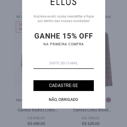
Mantua Xangai Vermelho
Touch Estonia Xangai
R$ 789,00
R$ 649,00
Vinho
R$ 629,00
R$ 449,00
Inscreva-se em nossa newsletter e fique
6X de R$ 104,83 sem juros
4X de R$ 112,25 sem juros
por dentro das nossas novidades!
20%
20%
OFF
OFF
GANHE 15% OFF
NA PRIMEIRA COMPRA
CADASTRE-SE
NÃO, OBRIGADO
Mais cores:
Mais cores:
Camisa Xadrez Linho
Camisa Linho Blend
Blend Madra Bordeaux
Xadrez Madra Bordeaux
R$ 858,00
R$ 789,00
R$ 689,00
R$ 629,00