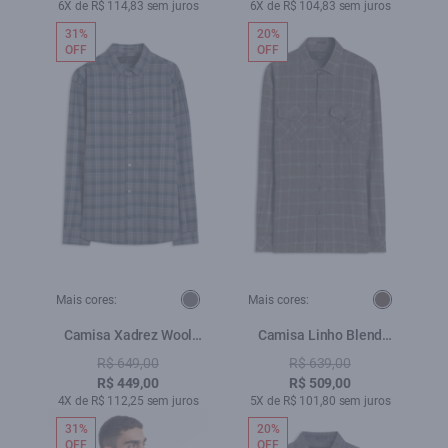
6X de R$ 114,83 sem juros
6X de R$ 104,83 sem juros
31%
20%
OFF
OFF
Mais cores:
Mais cores:
Camisa Xadrez Wool
Camisa Linho Blend
Touch Frost Loose
Xadrez Country Tabaco
R$ 649,00
R$ 639,00
Xangai Grafite
R$ 449,00
R$ 509,00
4X de R$ 112,25 sem juros
5X de R$ 101,80 sem juros
31%
20%
OFF
OFF