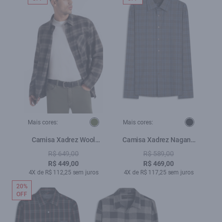
Mais cores:
Mais cores:
Camisa Xadrez Wool
Camisa Xadrez Nagano
Touch Norway Loose Irish
Classic Cinza Medio
R$ 649,00
R$ 589,00
Floresta
R$ 449,00
R$ 469,00
4X de R$ 112,25 sem juros
4X de R$ 117,25 sem juros
20%
OFF