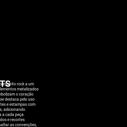
TS
 espírito rock a um
elementos metalizados
mbolizam o coração
 se destaca pelo uso
ntes e estampas com
as, adicionando
a a cada peça.
dos e recortes
safiar as convenções,