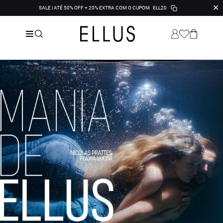
✕
SALE | ATÉ 50% OFF + 20% EXTRA COM O CUPOM
ELL20