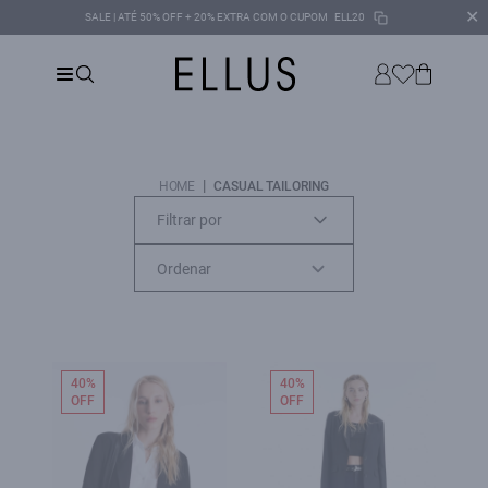
✕
SALE | ATÉ 50% OFF + 20% EXTRA COM O CUPOM
ELL20
|
HOME
CASUAL TAILORING
Filtrar por
40%
40%
OFF
OFF