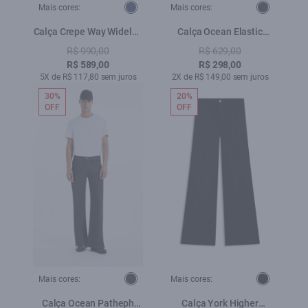
Mais cores:
Mais cores:
Calça Crepe Way Wideleg
Calça Ocean Elastic
Dark Navy
Patheph Lav. 35
R$ 990,00
R$ 629,00
Amaciado
R$ 589,00
R$ 298,00
5X de R$ 117,80 sem juros
2X de R$ 149,00 sem juros
30%
20%
OFF
OFF
Mais cores:
Mais cores:
Calça Ocean Patheph
Calça York Higher