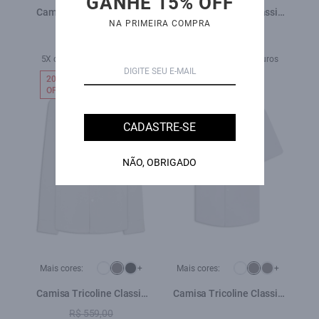
GANHE 15% OFF
Camisa Tricoline Classic
Camisa Tricoline Classic
NA PRIMEIRA COMPRA
New Italian Branco
New Italian Branco
R$ 559,00
R$ 559,00
5X de R$ 111,80 sem juros
5X de R$ 111,80 sem juros
20%
OFF
CADASTRE-SE
NÃO, OBRIGADO
Mais cores:
+
Mais cores:
+
Camisa Tricoline Classic
Camisa Tricoline Classic
New Italian Cinza
New Italian Cinza
R$ 559,00