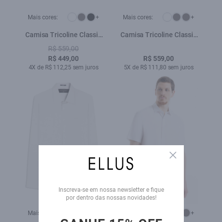
Mais cores:
+
Mais cores:
+
Camisa Tricoline Classic
Camisa Tricoline Classic
New Italian Azul Jeans
New Italian Azul Jeans
R$ 559,00
R$ 449,00
R$ 559,00
4X de R$ 112,25 sem juros
5X de R$ 111,80 sem juros
Close
Inscreva-se em nossa newsletter e fique
por dentro das nossas novidades!
Mais cores:
+
Mais cores:
+