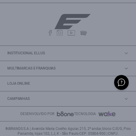
INSTITUCIONAL ELLUS
MULTIMARCAS E FRANQUIAS
LOJA ONLINE
CAMPANHAS
DESENVOLVIDO POR
TECNOLOGIA
INBRANDS S.A | Avenida Maria Coelho Aguiar, 215, 2º andar, bloco C/E/G, Piso
Panamby, lojas 102, I, J, K - São Paulo CEP: 05804-900 | CNPJ: