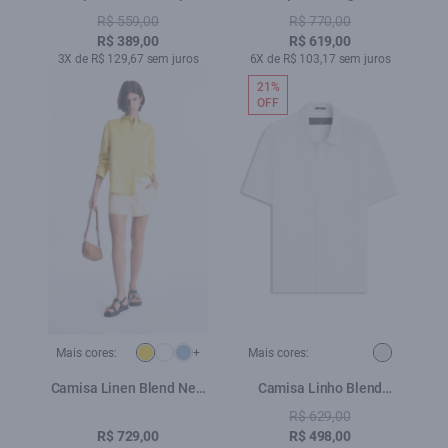
Lav. 35 Amaciado
Pantalona Preto
R$ 559,00
R$ 770,00
R$ 389,00
R$ 619,00
3X de R$ 129,67 sem juros
6X de R$ 103,17 sem juros
21%
OFF
Mais cores:
+
Mais cores:
Camisa Linen Blend New
Camisa Linho Blend
Irish Amarelo
Sandy Surf Natural
R$ 629,00
R$ 729,00
R$ 498,00