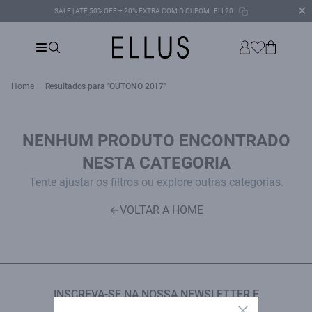
✕
SALE | ATÉ 50% OFF + 20% EXTRA COM O CUPOM
ELL20
Home
Resultados para "OUTONO 2017"
NENHUM PRODUTO ENCONTRADO
NESTA CATEGORIA
Tente ajustar os filtros ou explore outras categorias.
←
VOLTAR A HOME
INSCREVA-SE NA NOSSA NEWSLETTER E
Close
GANHE 15% OFF NA PRIMEIRA COMPRA