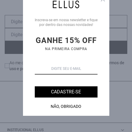
Inscreva-se em nossa newsletter e fique
por dentro das nossas novidades!
GANHE 15% OFF
ENVIAR
NA PRIMEIRA COMPRA
Ao me cadastrar, declaro que estou de acordo com os
termos de
uso e privacidade
da Ellus
CADASTRE-SE
NÃO, OBRIGADO
INSTITUCIONAL ELLUS