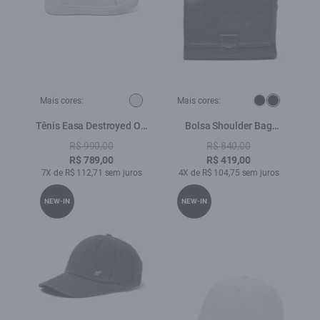
Mais cores:
Mais cores:
Tênis Easa Destroyed Off
Bolsa Shoulder Bag
White
Megan Ellus Preto
R$ 990,00
R$ 840,00
R$ 789,00
R$ 419,00
7X de R$ 112,71 sem juros
4X de R$ 104,75 sem juros
NEW-IN
NEW-IN