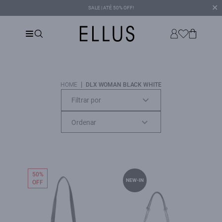
✕
SALE | ATÉ 50% OFF!
|
HOME
DLX WOMAN BLACK WHITE
Filtrar por
50%
NEW-IN
OFF