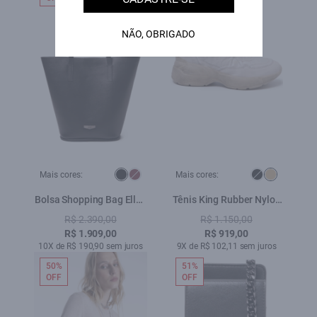
NÃO, OBRIGADO
Mais cores:
Mais cores:
Bolsa Shopping Bag Ellus
Tênis King Rubber Nylon
Leather Preto
Areia
R$ 2.390,00
R$ 1.150,00
R$ 1.909,00
R$ 919,00
10X de R$ 190,90 sem juros
9X de R$ 102,11 sem juros
50%
51%
OFF
OFF