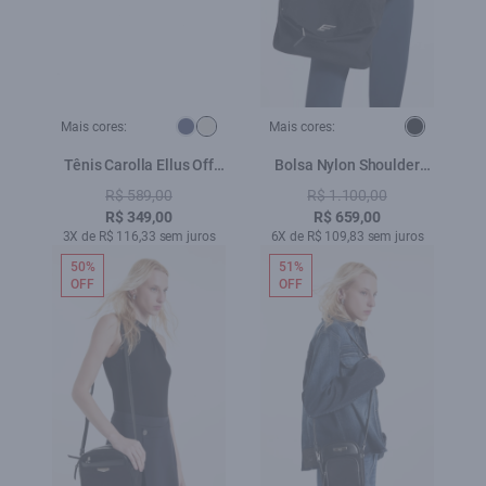
Mais cores:
Mais cores:
Tênis Carolla Ellus Off
Bolsa Nylon Shoulder
White
Bag Valerie Preto
R$ 589,00
R$ 1.100,00
R$ 349,00
R$ 659,00
3X de R$ 116,33 sem juros
6X de R$ 109,83 sem juros
50%
51%
OFF
OFF