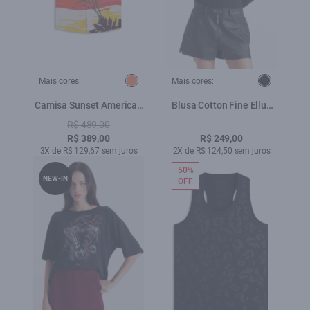
Mais cores:
Mais cores:
Camisa Sunset American
Blusa Cotton Fine Ellus
Laranja
Classic Slim Preto
R$ 489,00
R$ 389,00
R$ 249,00
3X de R$ 129,67 sem juros
2X de R$ 124,50 sem juros
50%
NEW-IN
OFF