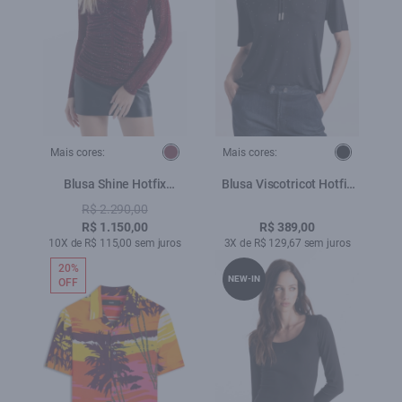
Mais cores:
Mais cores:
Blusa Shine Hotfix
Blusa Viscotricot Hotfix
Ruching Vinho
Preto
R$ 2.290,00
R$ 1.150,00
R$ 389,00
10X de R$ 115,00 sem juros
3X de R$ 129,67 sem juros
20%
NEW-IN
OFF