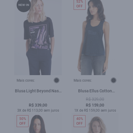
52%
NEW-IN
OFF
Mais cores:
Mais cores:
Blusa Light Beyond Nasa
Blusa Ellus Cotton
Preto
Devore Sleeveless Azul
R$ 329,00
Carbono
R$ 339,00
R$ 159,00
3X de R$ 113,00 sem juros
1X de R$ 159,00 sem juros
50%
40%
OFF
OFF