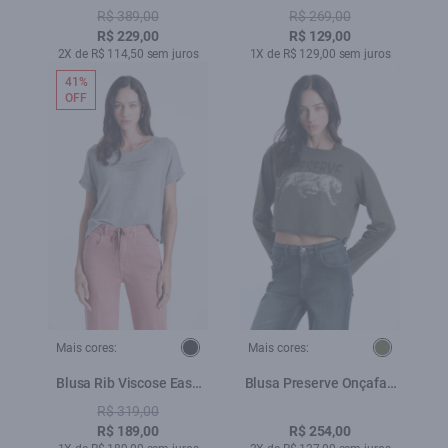
Texture Off White
Vermelho Vivo
R$ 389,00
R$ 269,00
R$ 229,00
R$ 129,00
2X de R$ 114,50 sem juros
1X de R$ 129,00 sem juros
41%
OFF
Mais cores:
Mais cores:
Blusa Rib Viscose Easa
Blusa Preserve Onçafari
Mirror Hotfix Cinza
Floresta
R$ 319,00
Mescla
R$ 189,00
R$ 254,00