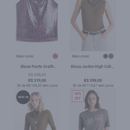
Mais cores:
Mais cores:
Blusa Paete Grafit
Blusa Jackie High Collar
Sleeveless Pink
Sleevless Verde Militar
R$ 398,00
R$ 319,00
R$ 359,00
3X de R$ 106,33 sem juros
3X de R$ 119,67 sem juros
40%
NEW-IN
OFF