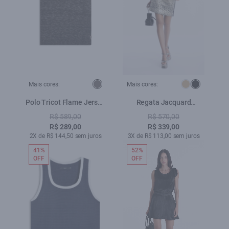
Mais cores:
Mais cores:
Polo Tricot Flame Jersey
Regata Jacquard
Chumbo Mescla
Neckline Preto
R$ 589,00
R$ 570,00
R$ 289,00
R$ 339,00
2X de R$ 144,50 sem juros
3X de R$ 113,00 sem juros
41%
52%
OFF
OFF