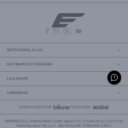
INSTITUCIONAL ELLUS
MULTIMARCAS E FRANQUIAS
LOJA ONLINE
CAMPANHAS
DESENVOLVIDO POR
TECNOLOGIA
INBRANDS S.A | Avenida Maria Coelho Aguiar, 215, 2º andar, bloco C/E/G, Piso
Panamby, lojas 102, I, J, K - São Paulo CEP: 05804-900 | CNPJ: