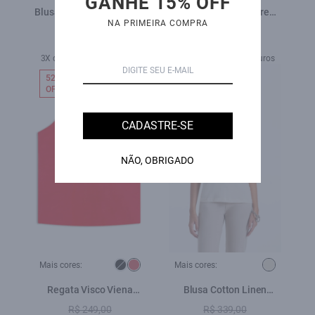
GANHE 15% OFF
Blusa Flame Stamp Preto
Blusa Gothic Devore
NA PRIMEIRA COMPRA
Sleeveless Off White
R$ 289,00
R$ 349,00
R$ 139,00
3X de R$ 116,33 sem juros
1X de R$ 139,00 sem juros
52%
42%
OFF
OFF
CADASTRE-SE
NÃO, OBRIGADO
Mais cores:
Mais cores:
Regata Visco Viena
Blusa Cotton Linen
Sleeveless Vermelho
Winged Paradise Natural
R$ 249,00
R$ 339,00