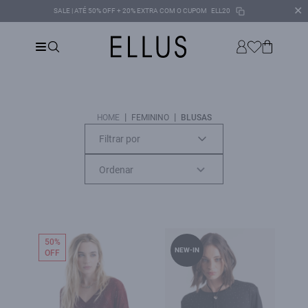
✕
SALE | ATÉ 50% OFF + 20% EXTRA COM O CUPOM
ELL20
|
|
HOME
FEMININO
BLUSAS
Filtrar por
50%
NEW-IN
OFF