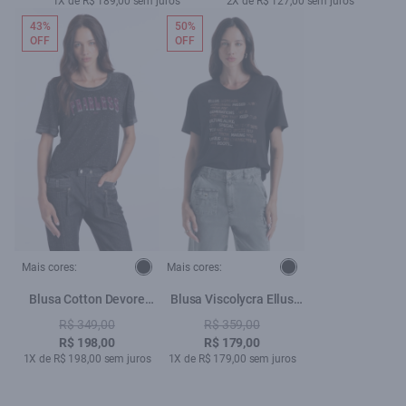
1X de R$ 189,00 sem juros
2X de R$ 127,00 sem juros
43%
50%
OFF
OFF
Mais cores:
Mais cores:
Blusa Cotton Devore
Blusa Viscolycra Ellus
Fearless Boxy Preto
Heritage Boxy Preto
R$ 349,00
R$ 359,00
R$ 198,00
R$ 179,00
1X de R$ 198,00 sem juros
1X de R$ 179,00 sem juros