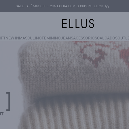
SALE | ATÉ 50% OFF + 20% EXTRA COM O CUPOM
ELL20
IFT
NEW IN
MASCULINO
FEMININO
JEANS
ACESSÓRIOS
CALÇADOS
OUTL