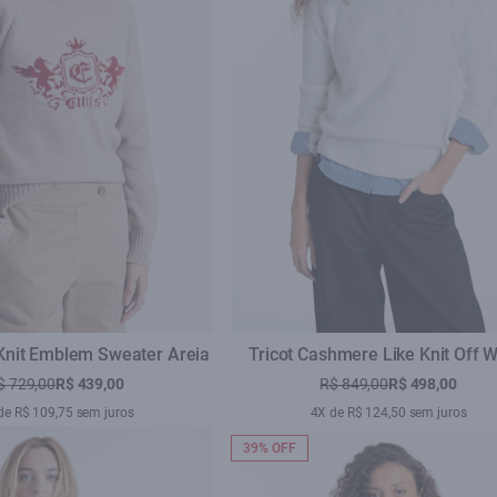
 Knit Emblem Sweater Areia
Tricot Cashmere Like Knit Off W
Mescla
$ 729,00
R$ 439,00
R$ 849,00
R$ 498,00
de R$ 109,75 sem juros
4X de R$ 124,50 sem juros
39% OFF