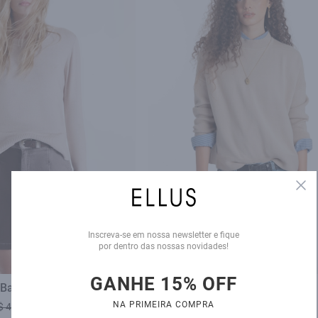
Clo
Inscreva-se em nossa newsletter e fique
por dentro das nossas novidades!
GANHE 15% OFF
 Basic Sweater Areia
Tricot Siena Knit Wide Turtleneck
NA PRIMEIRA COMPRA
$ 479,00
R$ 319,00
R$ 590,00
R$ 359,00