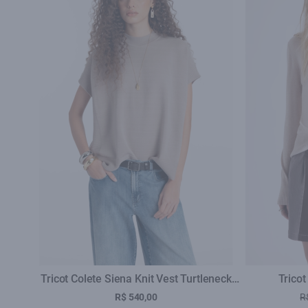
Tricot Colete Siena Knit Vest Turtleneck
Tricot
Greige
R$ 540,00
R