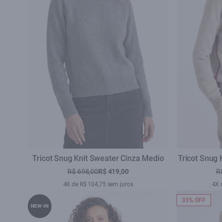
Tricot Snug Knit Sweater Cinza Medio
Tricot Snug
R$ 698,00
R$ 419,00
R
4X de R$ 104,75 sem juros
4X 
33% OFF
NEW-IN