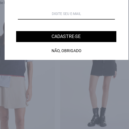
de R$ 106,33 sem juros
3X de R$ 119,67 sem juros
40% OFF
CADASTRE-SE
NÃO, OBRIGADO