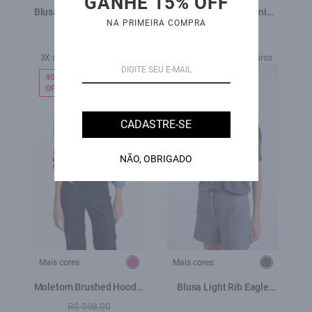
GANHE 15% OFF
Blusa Light Rib Rock Tour
Blusa Polo Santorini
NA PRIMEIRA COMPRA
Bordeaux
Preto
R$ 339,00
R$ 398,00
3X de R$ 113,00 sem juros
3X de R$ 132,67 sem juros
40%
NEW-IN
OFF
CADASTRE-SE
NÃO, OBRIGADO
Mais cores:
Mais cores:
Moletom Brushed Hoodie
Blusa Light Rib Eagle
Pitaya
Loose Plumbo
R$ 598,00