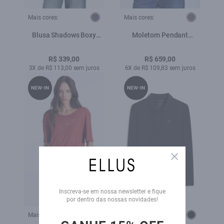
Mais cores:
Mais cores:
Blusa Shadows Boxy
Moletom Pendant
Purple Blue
Rhinestone Plumbo
R$ 339,00
R$ 659,00
3X de R$ 113,00 sem juros
6X de R$ 109,83 sem juros
NEW-IN
NEW-IN
Close
Inscreva-se em nossa newsletter e fique
por dentro das nossas novidades!
Mais cores:
Mais cores: