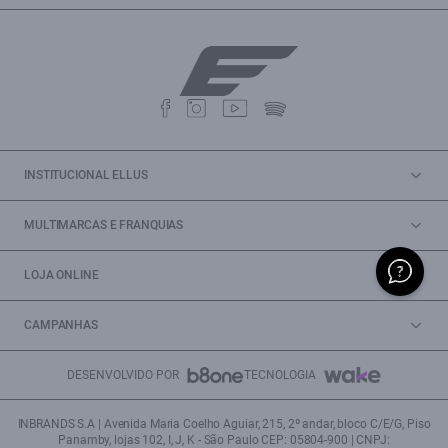
INSTITUCIONAL ELLUS
MULTIMARCAS E FRANQUIAS
LOJA ONLINE
CAMPANHAS
DESENVOLVIDO POR
TECNOLOGIA
INBRANDS S.A | Avenida Maria Coelho Aguiar, 215, 2º andar, bloco C/E/G, Piso
Panamby, lojas 102, I, J, K - São Paulo CEP: 05804-900 | CNPJ: