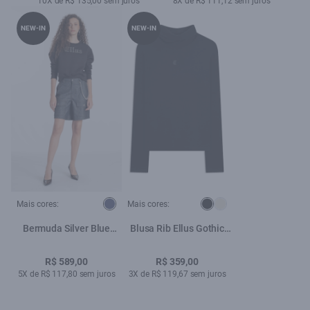
10X de R$ 135,00 sem juros
8X de R$ 111,12 sem juros
NEW-IN
NEW-IN
Mais cores:
Mais cores:
Bermuda Silver Blue
Blusa Rib Ellus Gothic
Urban Cargo Marinho
Turtleneck Preto
R$ 589,00
R$ 359,00
5X de R$ 117,80 sem juros
3X de R$ 119,67 sem juros