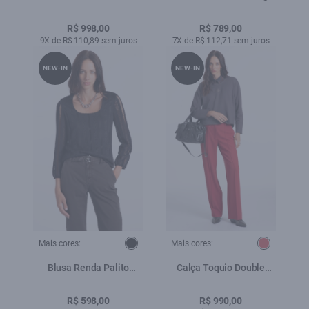
Fringe High Neck Preto
Verde Maca
R$ 998,00
R$ 789,00
9X de R$ 110,89 sem juros
7X de R$ 112,71 sem juros
NEW-IN
NEW-IN
Mais cores:
Mais cores:
Blusa Renda Palito
Calça Toquio Double
Dondo Preto
Layer Vermelho
R$ 598,00
R$ 990,00