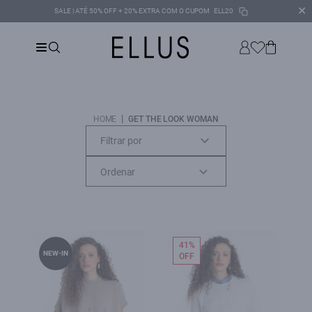
✕
SALE | ATÉ 50% OFF + 20% EXTRA COM O CUPOM
ELL20
|
HOME
GET THE LOOK WOMAN
Filtrar por
41%
NEW-IN
OFF