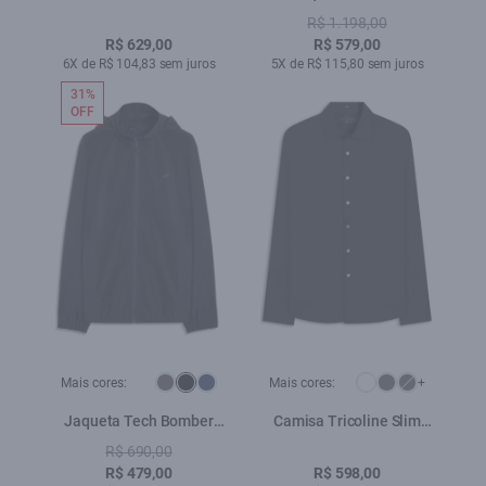
Classic Xangai Purple
Embroidery Preto
R$ 1.198,00
Blue
R$ 629,00
R$ 579,00
6X de R$ 104,83 sem juros
5X de R$ 115,80 sem juros
31%
OFF
Mais cores:
Mais cores:
+
Jaqueta Tech Bomber
Camisa Tricoline Slim
Hood Preto
New Irish Preto
R$ 690,00
R$ 479,00
R$ 598,00