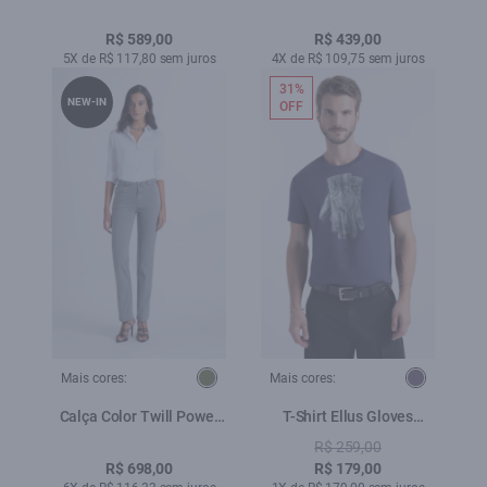
Pockets Lav.Escuro C/
Navy
Used
R$ 589,00
R$ 439,00
5X de R$ 117,80 sem juros
4X de R$ 109,75 sem juros
31%
NEW-IN
OFF
Mais cores:
Mais cores:
Calça Color Twill Power
T-Shirt Ellus Gloves
Reta 5 Pockets Verde
Classic Purple Blue
R$ 259,00
Oliva
R$ 698,00
R$ 179,00