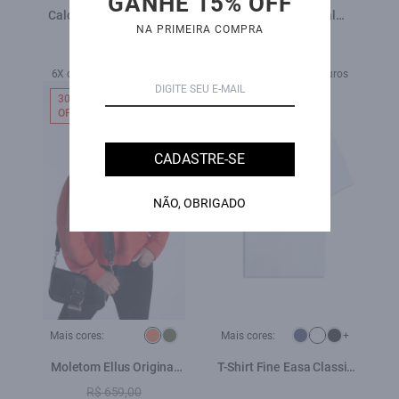
GANHE 15% OFF
Calça New Black Elastic
Polo Pima Manual
NA PRIMEIRA COMPRA
Skinny 5 Pockets Lav.
Classic Dark Navy
Black C/ Rede
R$ 659,00
R$ 559,00
6X de R$ 109,83 sem juros
5X de R$ 111,80 sem juros
30%
OFF
CADASTRE-SE
NÃO, OBRIGADO
Mais cores:
Mais cores:
+
Moletom Ellus Original
T-Shirt Fine Easa Classic
Abobora
Branco
R$ 659,00