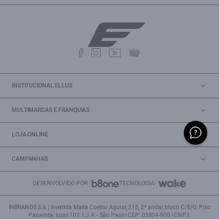
INSTITUCIONAL ELLUS
MULTIMARCAS E FRANQUIAS
LOJA ONLINE
CAMPANHAS
DESENVOLVIDO POR
TECNOLOGIA
INBRANDS S.A | Avenida Maria Coelho Aguiar, 215, 2º andar, bloco C/E/G, Piso
Panamby, lojas 102, I, J, K - São Paulo CEP: 05804-900 | CNPJ: