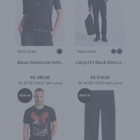
Mais cores:
Mais cores:
Blusa Viscotricot Hotfix
Calça Firt Black Slim Lav.
Preto
Amaciado
R$ 389,00
R$ 519,00
3X de R$ 129,67 sem juros
5X de R$ 103,80 sem juros
NEW-IN
NEW-IN