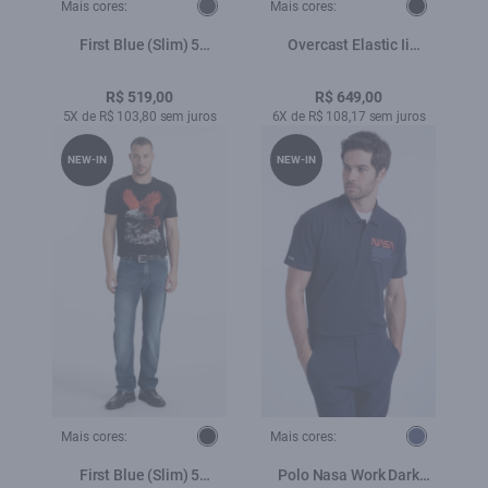
Mais cores:
Mais cores:
First Blue (Slim) 5
Overcast Elastic Ii
Pockets Lav.Amaciado
(Classic) 5 Pockets
Lav.Escuro C/ Used
R$ 519,00
R$ 649,00
5X de R$ 103,80 sem juros
6X de R$ 108,17 sem juros
NEW-IN
NEW-IN
Mais cores:
Mais cores:
First Blue (Slim) 5
Polo Nasa Work Dark