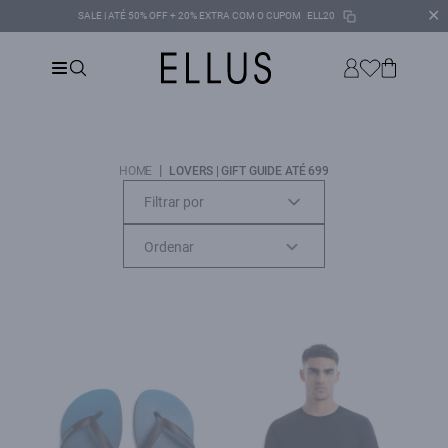
✕
SALE | ATÉ 50% OFF + 20% EXTRA COM O CUPOM
ELL20
|
HOME
LOVERS | GIFT GUIDE ATÉ 699
Filtrar por