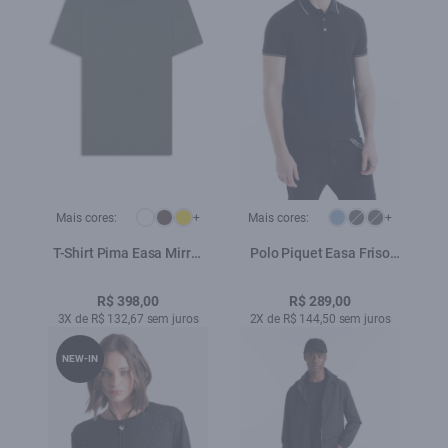
Mais cores:
+
Mais cores:
+
T-Shirt Pima Easa Mirror
Polo Piquet Easa Friso
Classic Verde Army
Preto
R$ 398,00
R$ 289,00
3X de R$ 132,67 sem juros
2X de R$ 144,50 sem juros
NEW-IN