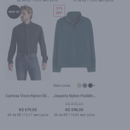
6X de R$ 116,33 sem juros
1X de R$ 179,00 sem juros
31%
NEW-IN
OFF
Mais cores:
+
Camisa Visco Nylon Slim
Jaqueta Nylon Padding
Xangai Preto
Bomber Verde Escuro
R$ 870,00
R$ 679,00
R$ 598,00
6X de R$ 113,17 sem juros
5X de R$ 119,60 sem juros