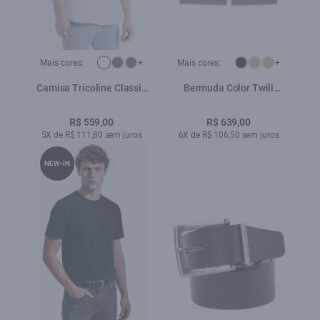
Mais cores:
+
Mais cores:
+
Camisa Tricoline Classic
Bermuda Color Twill
New Italian Branco
Long Cargo Verde Oliva
R$ 559,00
R$ 639,00
5X de R$ 111,80 sem juros
6X de R$ 106,50 sem juros
NEW-IN