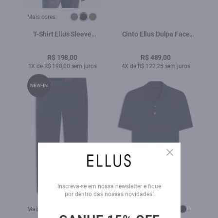
Mais cores:
T-Shirt Ellus Sleeve
Cinto Ellus Dulpa Face
Classic Preto
Casual Preto
R$ 198,00
R$ 489,00
1X de R$ 198,00 sem juros
4X de R$ 122,25 sem juros
NEW-IN
Close
Inscreva-se em nossa newsletter e fique
por dentro das nossas novidades!
Mais cores:
Mais cores:
+