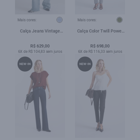
Mais cores:
Mais cores:
Calça Jeans Vintage
Calça Color Twill Power
Denim Wide Lav.Claro
Reta 5 Pockets Verde
Oliva
R$ 629,00
R$ 698,00
6X de R$ 104,83 sem juros
6X de R$ 116,33 sem juros
NEW-IN
NEW-IN