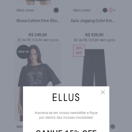
Mais cores:
Mais cores:
+
Blusa Cotton Fine Ellus
Saia Jogging Color Emma
Classic Slim Preto
Preppy Pessego
R$ 249,00
R$ 529,00
2X de R$ 124,50 sem juros
5X de R$ 105,80 sem juros
20%
NEW-IN
OFF
Close
Inscreva-se em nossa newsletter e fique
por dentro das nossas novidades!
Mais cores:
Mais cores: