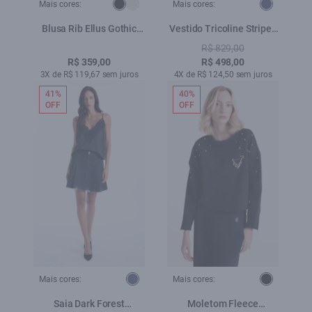
Mais cores:
Mais cores:
Blusa Rib Ellus Gothic
Vestido Tricoline Stripes
Turtleneck Preto
Dark Navy
R$ 829,00
R$ 359,00
R$ 498,00
3X de R$ 119,67 sem juros
4X de R$ 124,50 sem juros
41%
40%
OFF
OFF
Mais cores:
Mais cores:
Saia Dark Forest
Moletom Fleece