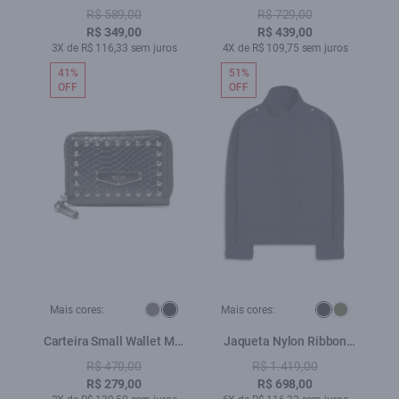
Lav.Escuro
Rhinestone Preto
R$ 589,00
R$ 729,00
R$ 349,00
R$ 439,00
3X de R$ 116,33 sem juros
4X de R$ 109,75 sem juros
41%
51%
OFF
OFF
Mais cores:
Mais cores:
Carteira Small Wallet Mia
Jaqueta Nylon Ribbon
Ellus Preto
Windreaker Martingale
R$ 470,00
R$ 1.419,00
Preto
R$ 279,00
R$ 698,00