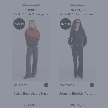
Preto
Trapezio Vermelho
R$ 1.169,00
R$ 879,00
R$ 698,00
R$ 439,00
6X de R$ 116,33 sem juros
4X de R$ 109,75 sem juros
NEW-IN
NEW-IN
Mais cores:
Mais cores:
Calça Embroidery Dark
Jogging Black Iv Patte d
Brown
Eph b Faca Lav.Escuro C/
Luva
R$ 659,00
R$ 695,00