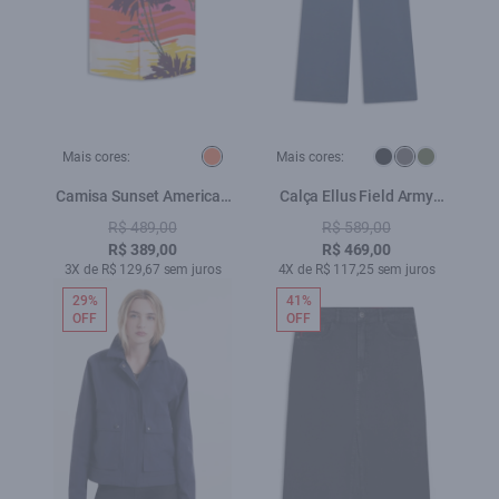
Mais cores:
Mais cores:
Camisa Sunset American
Calça Ellus Field Army
Laranja
Wide Leg Petroleo
R$ 489,00
R$ 589,00
R$ 389,00
R$ 469,00
3X de R$ 129,67 sem juros
4X de R$ 117,25 sem juros
29%
41%
OFF
OFF