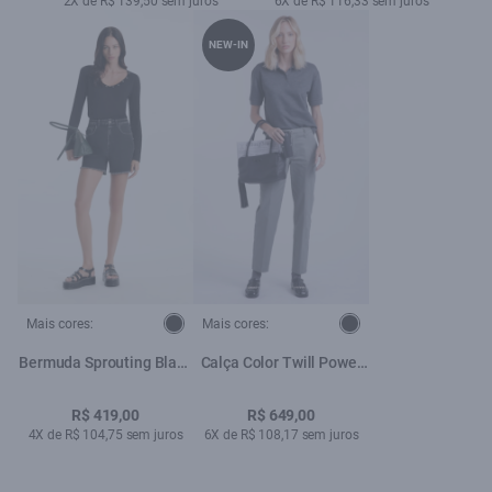
2X de R$ 139,50 sem juros
6X de R$ 116,33 sem juros
NEW-IN
Mais cores:
Mais cores:
Bermuda Sprouting Black
Calça Color Twill Power
Classic 1966s-Lav.Black
Mom Grama
C/ Luva
R$ 419,00
R$ 649,00
4X de R$ 104,75 sem juros
6X de R$ 108,17 sem juros