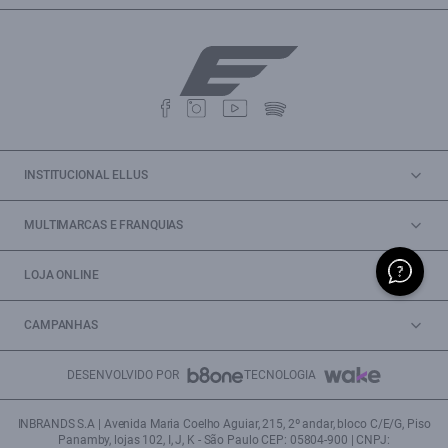
INSTITUCIONAL ELLUS
MULTIMARCAS E FRANQUIAS
LOJA ONLINE
CAMPANHAS
DESENVOLVIDO POR
TECNOLOGIA
INBRANDS S.A | Avenida Maria Coelho Aguiar, 215, 2º andar, bloco C/E/G, Piso
Panamby, lojas 102, I, J, K - São Paulo CEP: 05804-900 | CNPJ: