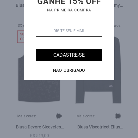
GANHE 15% OFF
Blusa Gaze Flame Snake
Calça Ellus Field Army
NA PRIMEIRA COMPRA
Engine Loose Preto
Wide Leg Preto
R$ 589,00
R$ 369,00
R$ 469,00
3X de R$ 123,00 sem juros
4X de R$ 117,25 sem juros
50%
NEW-IN
OFF
CADASTRE-SE
NÃO, OBRIGADO
Mais cores:
Mais cores:
Blusa Devore Sleeveless
Blusa Viscotricot Ellus
Animal Print Preto
Toronto Preto
R$ 519,00