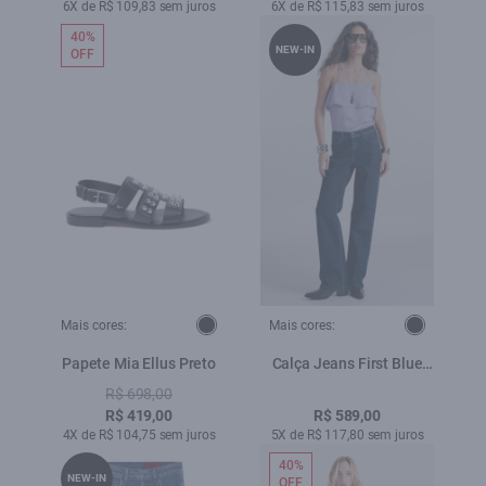
6X de R$ 109,83 sem juros
6X de R$ 115,83 sem juros
40%
NEW-IN
OFF
Mais cores:
Mais cores:
Papete Mia Ellus Preto
Calça Jeans First Blue
(Gisele Reta) 5 Pockets
R$ 698,00
Lav.Escuro C/ Luva
R$ 419,00
R$ 589,00
4X de R$ 104,75 sem juros
5X de R$ 117,80 sem juros
40%
NEW-IN
OFF