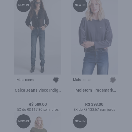
NEW-IN
NEW-IN
Mais cores:
Mais cores:
Calça Jeans Visco Indigo
Moletom Trademark
Elastic (Skinny) Filigrana
Plumbo
Lav.Escuro C/ Matiz+3d
R$ 589,00
R$ 398,00
5X de R$ 117,80 sem juros
3X de R$ 132,67 sem juros
NEW-IN
NEW-IN