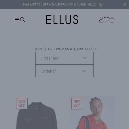
✕
SALE | ATÉ 50% OFF + 20% EXTRA COM O CUPOM
ELL20
|
HOME
GIFT WOMAN ATÉ 699 | ELLUS
Filtrar por
52%
30%
OFF
OFF