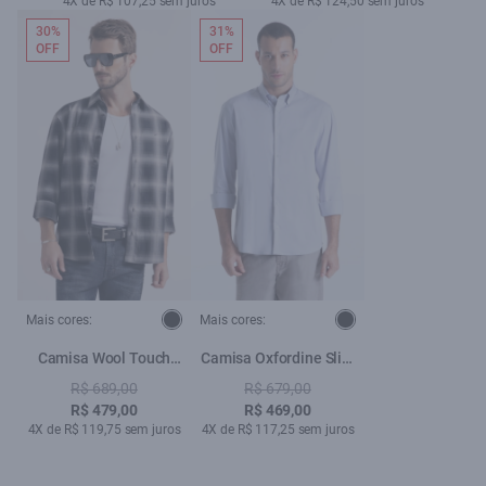
4X de R$ 107,25 sem juros
4X de R$ 124,50 sem juros
30%
31%
OFF
OFF
Mais cores:
Mais cores:
Camisa Wool Touch
Camisa Oxfordine Slim
Archer Irish Preto
Button Down Cinza Claro
R$ 689,00
R$ 679,00
R$ 479,00
R$ 469,00
4X de R$ 119,75 sem juros
4X de R$ 117,25 sem juros