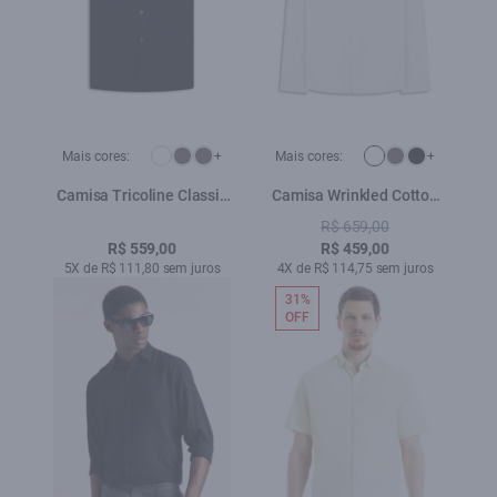
Mais cores:
+
Mais cores:
+
Camisa Tricoline Classic
Camisa Wrinkled Cotton
New Italian Preto
Slim Branco
R$ 659,00
R$ 559,00
R$ 459,00
5X de R$ 111,80 sem juros
4X de R$ 114,75 sem juros
31%
OFF