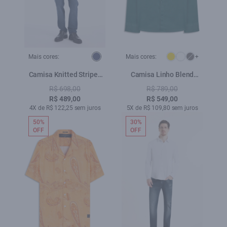
Mais cores:
Mais cores:
+
Camisa Knitted Stripes
Camisa Linho Blend
Classic New Italian
Classic Anatomic Verde
R$ 698,00
R$ 789,00
Marinho
Escuro
R$ 489,00
R$ 549,00
4X de R$ 122,25 sem juros
5X de R$ 109,80 sem juros
50%
30%
OFF
OFF