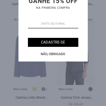
GANHE 15% OFF
Camisa Like Classic New
Camisa Tricoline Slim
NA PRIMEIRA COMPRA
Italian Citrus
New Irish White Blue
R$ 598,00
R$ 419,00
R$ 598,00
4X de R$ 104,75 sem juros
5X de R$ 119,60 sem juros
30%
OFF
CADASTRE-SE
NÃO, OBRIGADO
Mais cores:
+
Mais cores:
Camisa Linho Blend
Camisa Tech Jersey
Classic Anatomic
Squares Slim Xangai Ml
R$ 789,00