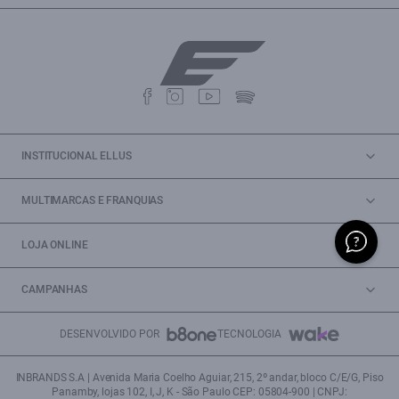
INSTITUCIONAL ELLUS
MULTIMARCAS E FRANQUIAS
LOJA ONLINE
CAMPANHAS
DESENVOLVIDO POR
TECNOLOGIA
INBRANDS S.A | Avenida Maria Coelho Aguiar, 215, 2º andar, bloco C/E/G, Piso
Panamby, lojas 102, I, J, K - São Paulo CEP: 05804-900 | CNPJ: