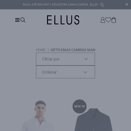
✕
SALE | ATÉ 50% OFF + 20% EXTRA COM O CUPOM
ELL20
|
HOME
GIFTS XMAS CAMISAS MAN
Filtrar por
NEW-IN