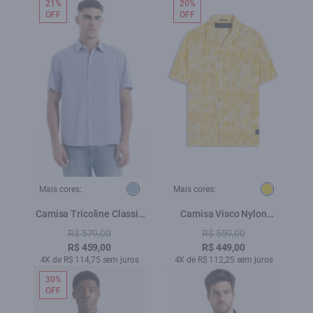
21%
20%
OFF
OFF
Mais cores:
Mais cores:
Camisa Tricoline Classic
Camisa Visco Nylon
Anatomic Azul Claro
American Heart Amarelo
R$ 579,00
R$ 559,00
R$ 459,00
R$ 449,00
4X de R$ 114,75 sem juros
4X de R$ 112,25 sem juros
30%
OFF