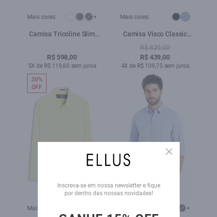
Mais cores:
+
Mais cores:
Camisa Tricoline Slim
Camisa Visco Classic
New Irish Dark Navy
Xangai Fusioned Azul
R$ 629,00
Jeans
R$ 598,00
R$ 439,00
5X de R$ 119,60 sem juros
4X de R$ 109,75 sem juros
30%
OFF
Close
Inscreva-se em nossa newsletter e fique
por dentro das nossas novidades!
Mais cores:
+
Mais cores:
+