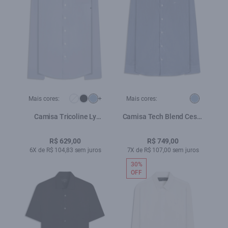
Mais cores:
+
Mais cores:
Camisa Tricoline Ly
Camisa Tech Blend Cestu
Classic New Italian Azul
Xangai Azul Pervante
Bic
R$ 629,00
R$ 749,00
6X de R$ 104,83 sem juros
7X de R$ 107,00 sem juros
30%
OFF