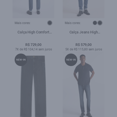
Mais cores:
Mais cores:
Calça High Comfort
Calça Jeans High
Skinny Lav. Médio C/
Comfort Stretch (Skinny)
Used
5 Pockets Lav.Medio
R$ 729,00
R$ 579,00
Total
7X de R$ 104,14 sem juros
5X de R$ 115,80 sem juros
NEW-IN
NEW-IN