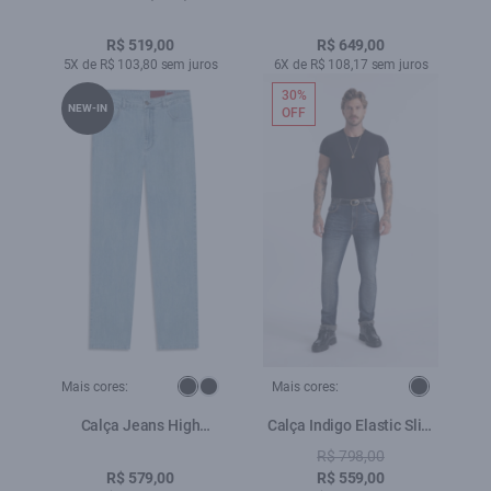
Pockets Lav.Amaciado
(Classic) 5 Pockets
Lav.Escuro C/ Used
R$ 519,00
R$ 649,00
5X de R$ 103,80 sem juros
6X de R$ 108,17 sem juros
30%
NEW-IN
OFF
Mais cores:
Mais cores:
Calça Jeans High
Calça Indigo Elastic Slim
Comfort Stretch (Skinny)
Filigrana Lav.Escuro C/
R$ 798,00
5 Pockets Lav. Claro
Matiz+3d
R$ 579,00
R$ 559,00