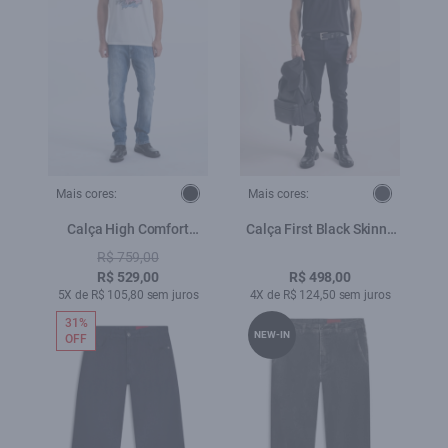
Mais cores:
Mais cores:
Calça High Comfort
Calça First Black Skinny
Stretch Skinny 5 Pockets
Amaciado
R$ 759,00
2149 - Lav.Medio C/ Rede
R$ 529,00
R$ 498,00
5X de R$ 105,80 sem juros
4X de R$ 124,50 sem juros
31%
NEW-IN
OFF