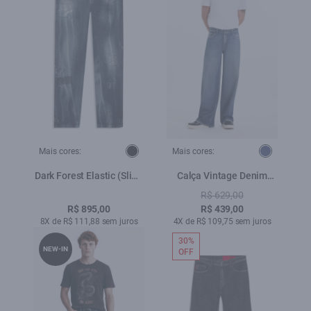
Mais cores:
Mais cores:
Dark Forest Elastic (Slim)
Calça Vintage Denim
5 Pockets Escuro C/ Tie
Wide Leg Lav. Escuro
R$ 629,00
Dye e Resp.
R$ 895,00
R$ 439,00
8X de R$ 111,88 sem juros
4X de R$ 109,75 sem juros
30%
NEW-IN
OFF