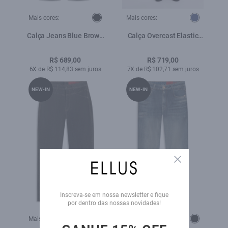
Mais cores:
Mais cores:
Calça Jeans Blue Brown
Calça Overcast Elastic
(Classic) Placa Lav.Black
Blue Slim Lav. Escuro
C/ Luva
R$ 689,00
R$ 719,00
6X de R$ 114,83 sem juros
7X de R$ 102,71 sem juros
NEW-IN
NEW-IN
Close
Inscreva-se em nossa newsletter e fique
por dentro das nossas novidades!
Mais cores:
Mais cores: