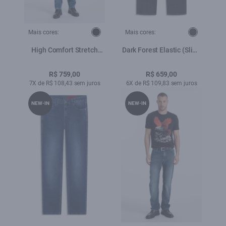
Mais cores:
Mais cores:
High Comfort Stretch
Dark Forest Elastic (Slim)
(Slim) 5 Pockets
Filigrana Amaciado
Lav.Médio C/ Foam
R$ 759,00
R$ 659,00
7X de R$ 108,43 sem juros
6X de R$ 109,83 sem juros
NEW-IN
NEW-IN