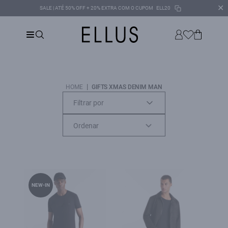
✕
SALE | ATÉ 50% OFF + 20% EXTRA COM O CUPOM
ELL20
|
HOME
GIFTS XMAS DENIM MAN
Filtrar por
NEW-IN