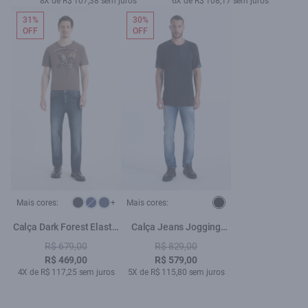
8X de R$ 107,38 sem juros
6X de R$ 108,17 sem juros
31%
30%
OFF
OFF
Mais cores:
+
Mais cores:
Calça Dark Forest Elastic
Calça Jeans Jogging
Slim Lav. Medio Iii
Intense Blue (Classic) 5
R$ 679,00
R$ 829,00
Pockets Claro C/ Tie Dye
R$ 469,00
R$ 579,00
4X de R$ 117,25 sem juros
5X de R$ 115,80 sem juros