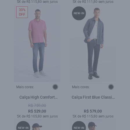
Total
5X de R$ 115,80 sem juros
5X de R$ 111,80 sem juros
30%
NEW-IN
OFF
Mais cores:
Mais cores:
Calça High Comfort
Calça First Blue Classic
Stretch Slim 5 Pockets
Lav.Escuro C/ Luva
R$ 759,00
Lav Medio C/Puidos
R$ 529,00
R$ 579,00
5X de R$ 105,80 sem juros
5X de R$ 115,80 sem juros
NEW-IN
NEW-IN