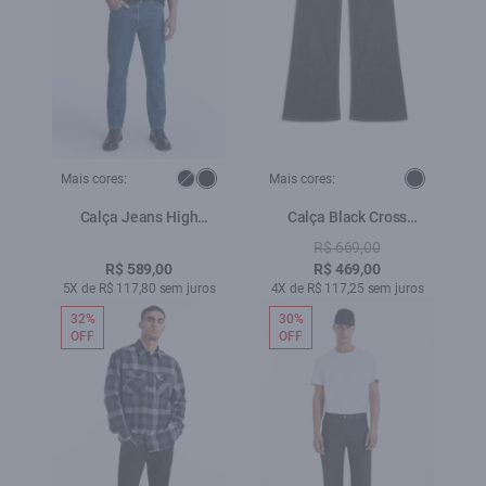
Mais cores:
Mais cores:
Calça Jeans High
Calça Black Cross
Comfort Stretch (Classic)
Patheph Lav.Black
R$ 669,00
5 Pockets Lav.Medio
R$ 589,00
R$ 469,00
Total
5X de R$ 117,80 sem juros
4X de R$ 117,25 sem juros
32%
30%
OFF
OFF