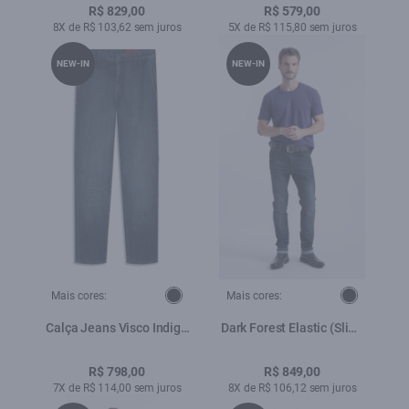
C/3d
Pockets Lav.Medio
R$ 829,00
R$ 579,00
8X de R$ 103,62 sem juros
5X de R$ 115,80 sem juros
NEW-IN
NEW-IN
Mais cores:
Mais cores:
Calça Jeans Visco Indigo
Dark Forest Elastic (Slim)
Elastic (Skinny) b Faca
Filigrana Lav.Escuro C/3d
Lav. Escuro C/ Rede
e Tie Dye
R$ 798,00
R$ 849,00
7X de R$ 114,00 sem juros
8X de R$ 106,12 sem juros