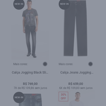
NEW-IN
NEW-IN
Mais cores:
Mais cores:
Calça Jogging Black Slim
Calça Jeans Jogging
Lav.Black C/ 3d
Black Skinny Lav.Escuro
Pincelado
C/ Luva
R$ 769,00
R$ 659,00
7X de R$ 109,86 sem juros
6X de R$ 109,83 sem juros
30%
NEW-IN
OFF