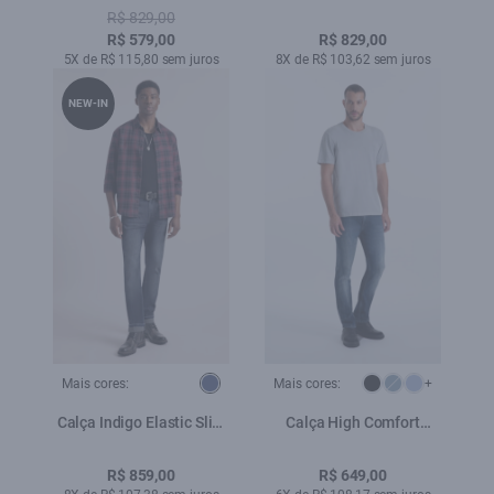
Lav.Grey
(Trapézio) B. Facão
R$ 829,00
Lav.Resinado C/3d
R$ 579,00
R$ 829,00
5X de R$ 115,80 sem juros
8X de R$ 103,62 sem juros
NEW-IN
Mais cores:
Mais cores:
+
Calça Indigo Elastic Slim
Calça High Comfort
Filigrana Lav. Escuro
Stretch Skinny Lav.Escuro
C/ Jato
R$ 859,00
R$ 649,00