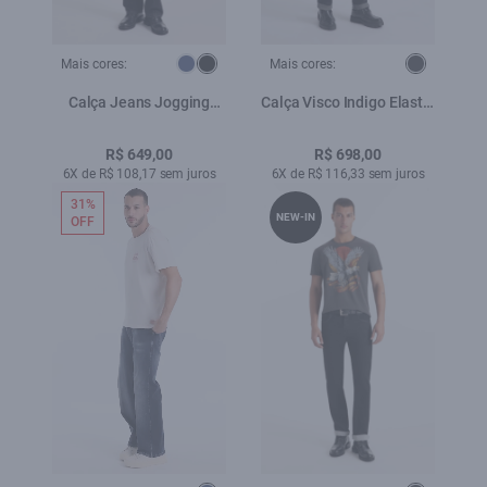
Mais cores:
Mais cores:
Calça Jeans Jogging
Calça Visco Indigo Elastic
Black Boot Cut
Slim Amaciado
Lav.Escuro |
R$ 649,00
R$ 698,00
6X de R$ 108,17 sem juros
6X de R$ 116,33 sem juros
31%
NEW-IN
OFF