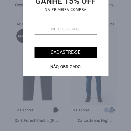
GANHE 15% OFF
Ocean Elastic (Trapézio)
High Comfort Stretch
NA PRIMEIRA COMPRA
Western Amaciado
(Skinny) 5 Pockets Escuro
Com Matiz e Tie Dye
R$ 659,00
R$ 798,00
6X de R$ 109,83 sem juros
7X de R$ 114,00 sem juros
NEW-IN
NEW-IN
CADASTRE-SE
NÃO, OBRIGADO
Mais cores:
Mais cores:
Dark Forest Elastic (Slim)
Calça Jeans High
Filigrana Lav. Escuro
Comfort Stretch (Slim) 5