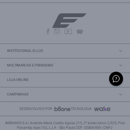
INSTITUCIONAL ELLUS
MULTIMARCAS E FRANQUIAS
LOJA ONLINE
CAMPANHAS
DESENVOLVIDO POR
TECNOLOGIA
INBRANDS S.A | Avenida Maria Coelho Aguiar, 215, 2º andar, bloco C/E/G, Piso
Panamby, lojas 102, I, J, K - São Paulo CEP: 05804-900 | CNPJ: