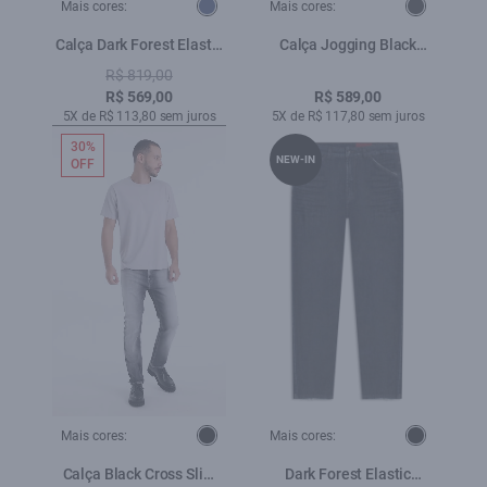
Mais cores:
Mais cores:
Calça Dark Forest Elastic
Calça Jogging Black
Patheph Contraste Lav.
Classic Amaciado
R$ 819,00
Escuro
R$ 569,00
R$ 589,00
5X de R$ 113,80 sem juros
5X de R$ 117,80 sem juros
30%
NEW-IN
OFF
Mais cores:
Mais cores:
Calça Black Cross Slim
Dark Forest Elastic