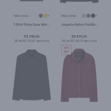
Mais cores:
+
Mais cores:
+
T-Shirt Pima Easa Mirror
Jaqueta Nylon Padding
Classic Dark Navy
Bomber Preto
R$ 398,00
R$ 870,00
3X de R$ 132,67 sem juros
8X de R$ 108,75 sem juros
40%
OFF