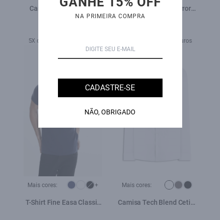
GANHE 15% OFF
Camisa Tricoline Slim
Polo Pima Easa Mirror
NA PRIMEIRA COMPRA
New Irish Dark Navy
Classic Verde Militar
R$ 598,00
R$ 559,00
5X de R$ 119,60 sem juros
5X de R$ 111,80 sem juros
CADASTRE-SE
NÃO, OBRIGADO
Mais cores:
+
Mais cores:
T-Shirt Fine Easa Classic
Camisa Tech Blend Cetim
Dark Navy
Classic Branco