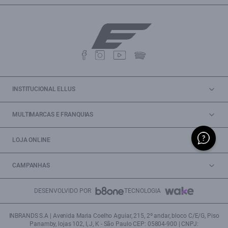
INSTITUCIONAL ELLUS
MULTIMARCAS E FRANQUIAS
LOJA ONLINE
CAMPANHAS
DESENVOLVIDO POR
TECNOLOGIA
INBRANDS S.A | Avenida Maria Coelho Aguiar, 215, 2º andar, bloco C/E/G, Piso
Panamby, lojas 102, I, J, K - São Paulo CEP: 05804-900 | CNPJ: