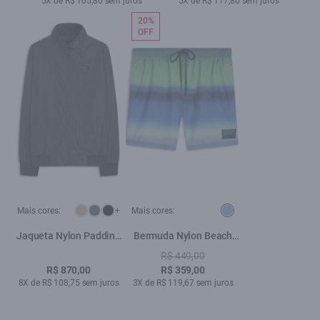
5X de R$ 105,80 sem juros
5X de R$ 117,80 sem juros
20%
OFF
Mais cores:
+
Mais cores:
Jaqueta Nylon Padding
Bermuda Nylon Beach
Bomber Tabaco
Trucker Grandient Azul
R$ 449,00
R$ 870,00
R$ 359,00
8X de R$ 108,75 sem juros
3X de R$ 119,67 sem juros