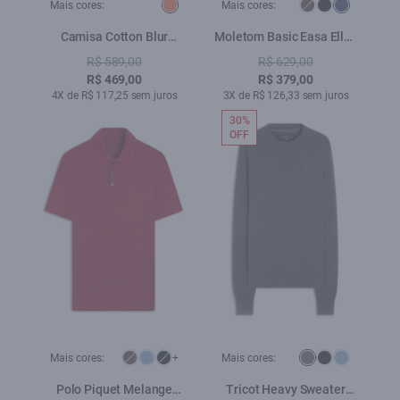
Mais cores:
Mais cores:
Camisa Cotton Blur
Moletom Basic Easa Ellus
Folhagem American
Dark Navy
R$ 589,00
R$ 629,00
Laranja
R$ 469,00
R$ 379,00
4X de R$ 117,25 sem juros
3X de R$ 126,33 sem juros
30%
OFF
Mais cores:
+
Mais cores:
Polo Piquet Melange
Tricot Heavy Sweater