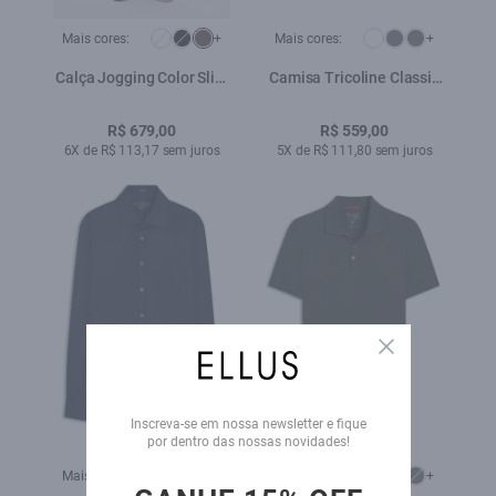
Mais cores:
+
Mais cores:
+
Calça Jogging Color Slim
Camisa Tricoline Classic
Marrom
New Italian Preto
R$ 679,00
R$ 559,00
6X de R$ 113,17 sem juros
5X de R$ 111,80 sem juros
Close
Inscreva-se em nossa newsletter e fique
por dentro das nossas novidades!
Mais cores:
+
Mais cores:
+