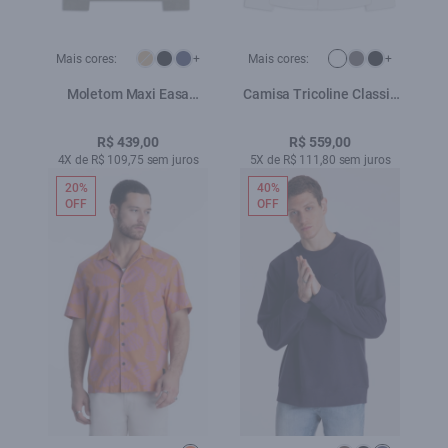
Mais cores:
+
Mais cores:
+
Moletom Maxi Easa
Camisa Tricoline Classic
Careca Hemp
New Italian Branco
R$ 439,00
R$ 559,00
4X de R$ 109,75 sem juros
5X de R$ 111,80 sem juros
20%
40%
OFF
OFF