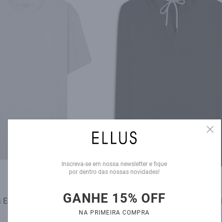
Clo
Inscreva-se em nossa newsletter e fique
por dentro das nossas novidades!
GANHE 15% OFF
a Easa Mirror Classic Prata
Moletom Ellus Original Verde Mi
NA PRIMEIRA COMPRA
R$ 398,00
R$ 659,00
R$ 459,00