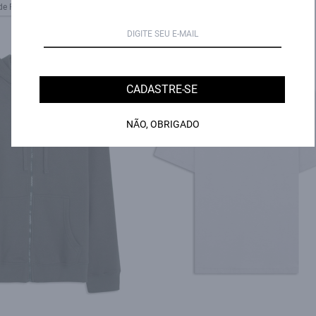
de R$ 132,67 sem juros
4X de R$ 114,75 sem juros
32% OFF
CADASTRE-SE
NÃO, OBRIGADO