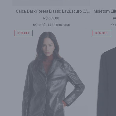
Calça Dark Forest Elastic Lav.Escuro C/
Moletom Ellu
Used
R$ 689,00
R
6X de R$ 114,83 sem juros
4X 
31% OFF
30% OFF