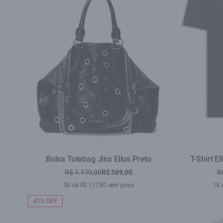
Bolsa Totebag Jinx Ellus Preto
T-Shirt E
R$ 1.179,00
R$ 589,00
R
5X de R$ 117,80 sem juros
1X 
41% OFF