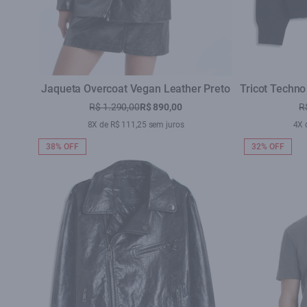
Jaqueta Overcoat Vegan Leather Preto
Tricot Techno
R$ 1.290,00
R$ 890,00
R
8X de R$ 111,25 sem juros
4X 
38% OFF
32% OFF