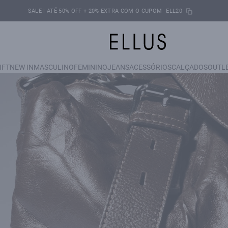
SALE | ATÉ 50% OFF + 20% EXTRA COM O CUPOM
ELL20
IFT
NEW IN
MASCULINO
FEMININO
JEANS
ACESSÓRIOS
CALÇADOS
OUTL