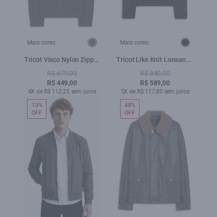
Mais cores:
Mais cores:
Tricot Visco Nylon Zipper
Tricot Like Knit Lonsango
Sweater Grafite
Padrao 1
R$ 679,00
R$ 840,00
R$ 449,00
R$ 589,00
4X de R$ 112,25 sem juros
5X de R$ 117,80 sem juros
13%
48%
OFF
OFF