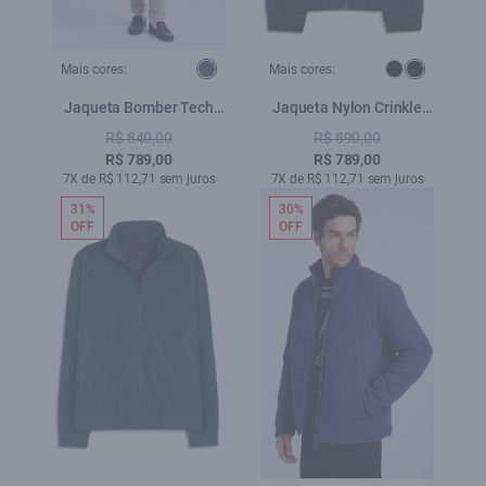
Mais cores:
Mais cores:
Jaqueta Bomber Tech
Jaqueta Nylon Crinkle
Dark Navy
Bomber Hidden Hood
R$ 840,00
R$ 890,00
Preto
R$ 789,00
R$ 789,00
7X de R$ 112,71 sem juros
7X de R$ 112,71 sem juros
31%
30%
OFF
OFF