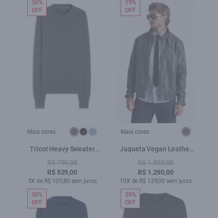
30%
19%
OFF
OFF
Mais cores:
Mais cores:
Tricot Heavy Sweater
Jaqueta Vegan Leather
Cinza
Golf Rider Bomber
R$ 759,00
R$ 1.590,00
Grafite
R$ 529,00
R$ 1.290,00
5X de R$ 105,80 sem juros
10X de R$ 129,00 sem juros
30%
30%
OFF
OFF