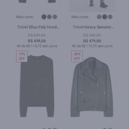
Mais cores:
Mais cores:
Tricot Ellus Poly Hood
Tricot Heavy Sweater
Preto
Preto
R$ 659,00
R$ 589,00
R$ 459,00
R$ 479,00
4X de R$ 114,75 sem juros
4X de R$ 119,75 sem juros
19%
40%
OFF
OFF