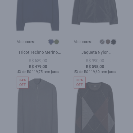
Mais cores:
Mais cores:
Tricot Techno Merino
Jaqueta Nylon
Basic Azul Marinho
Windbreaker Golf Preto
R$ 689,00
R$ 990,00
R$ 479,00
R$ 598,00
4X de R$ 119,75 sem juros
5X de R$ 119,60 sem juros
34%
30%
OFF
OFF