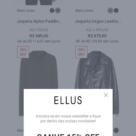
Mais cores:
Mais cores:
Jaqueta Nylon Padding
Jaqueta Vegan Leather
College Bomber Tabaco
Golf Classic Fur Grafite
R$ 790,00
R$ 1.690,00
R$ 689,00
R$ 879,00
6X de R$ 114,83 sem juros
8X de R$ 109,88 sem juros
30%
38%
OFF
OFF
Close
Inscreva-se em nossa newsletter e fique
por dentro das nossas novidades!
Mais cores:
Mais cores: