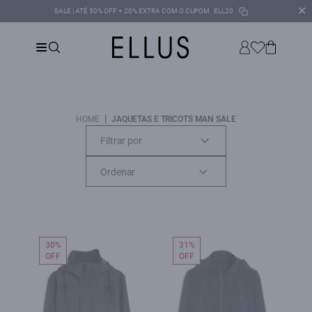
✕
SALE | ATÉ 50% OFF + 20% EXTRA COM O CUPOM
ELL20
|
HOME
JAQUETAS E TRICOTS MAN SALE
Filtrar por
30%
31%
OFF
OFF