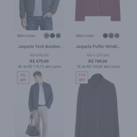
Mais cores:
Mais cores:
Jaqueta Tech Bomber
Jaqueta Puffer Wrinkle
Hood Grafite
Ellus Bordeaux
R$ 690,00
R$ 1.279,00
R$ 479,00
R$ 769,00
4X de R$ 119,75 sem juros
7X de R$ 109,86 sem juros
6%
11%
OFF
OFF