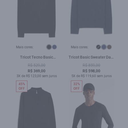
Mais cores:
Mais cores:
Tricot Tecno Basic
Tricot Basic Sweater Dark
Sweater Preto
Navy
R$ 529,00
R$ 859,00
R$ 369,00
R$ 598,00
3X de R$ 123,00 sem juros
5X de R$ 119,60 sem juros
45%
32%
OFF
OFF