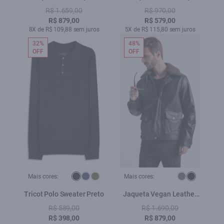
Ribbon Purple Blue
Embroidery Preto
R$ 1.659,00
R$ 970,00
R$ 879,00
R$ 579,00
8X de R$ 109,88 sem juros
5X de R$ 115,80 sem juros
32%
48%
OFF
OFF
Mais cores:
Mais cores:
Tricot Polo Sweater Preto
Jaqueta Vegan Leather
Golf Classic Fur Preto
R$ 589,00
R$ 1.690,00
R$ 398,00
R$ 879,00