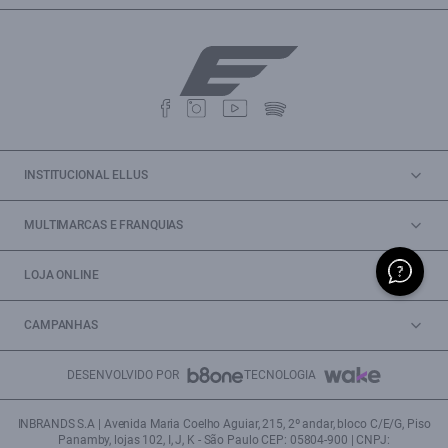
INSTITUCIONAL ELLUS
MULTIMARCAS E FRANQUIAS
LOJA ONLINE
CAMPANHAS
DESENVOLVIDO POR
TECNOLOGIA
INBRANDS S.A | Avenida Maria Coelho Aguiar, 215, 2º andar, bloco C/E/G, Piso
Panamby, lojas 102, I, J, K - São Paulo CEP: 05804-900 | CNPJ: