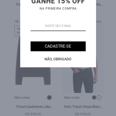
GANHE 15% OFF
Tricot Heavy Sweater
Jaqueta Vegan Leather
NA PRIMEIRA COMPRA
Verde Militar
Belt Preto
R$ 759,00
R$ 1.590,00
R$ 529,00
R$ 990,00
5X de R$ 105,80 sem juros
9X de R$ 110,00 sem juros
34%
30%
OFF
OFF
CADASTRE-SE
NÃO, OBRIGADO
Mais cores:
Mais cores:
Tricot Cashmere Like
Polo Tricot Visco Blend
Knit Easa Preto
Polo Button Jersey Mc
R$ 898,00
R$ 598,00