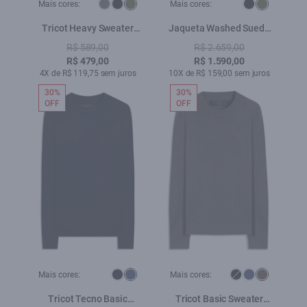
Mais cores:
Mais cores:
Tricot Heavy Sweater
Jaqueta Washed Suede
Verde Militar
Loose Floresta
R$ 589,00
R$ 2.659,00
R$ 479,00
R$ 1.590,00
4X de R$ 119,75 sem juros
10X de R$ 159,00 sem juros
30%
30%
OFF
OFF
Mais cores:
Mais cores:
Tricot Tecno Basic
Tricot Basic Sweater