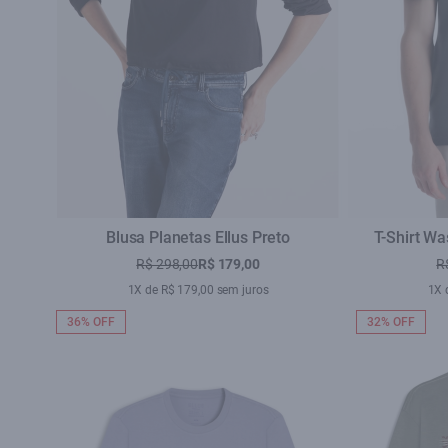
Blusa Planetas Ellus Preto
T-Shirt W
R$ 298,00
R$ 179,00
R
1X de R$ 179,00 sem juros
1X 
36% OFF
32% OFF