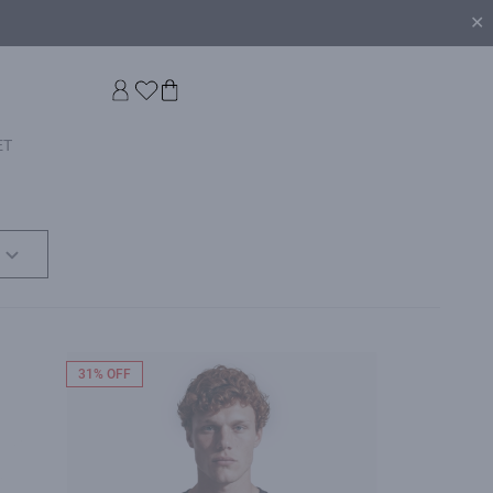
✕
ET
31% OFF