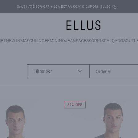
SALE | ATÉ 50% OFF + 20% EXTRA COM O CUPOM
ELL20
IFT
NEW IN
MASCULINO
FEMININO
JEANS
ACESSÓRIOS
CALÇADOS
OUTL
Filtrar por
31% OFF