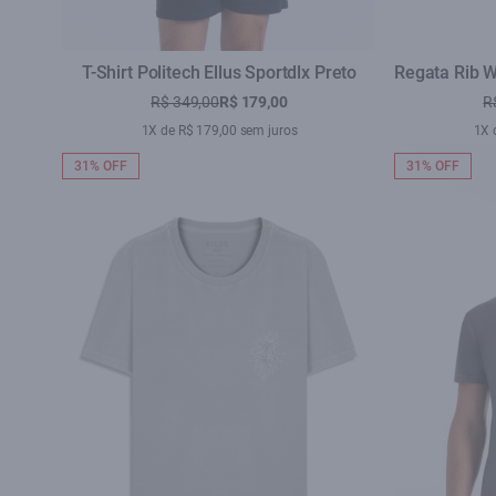
T-Shirt Politech Ellus Sportdlx Preto
Regata Rib W
R$ 349,00
R$ 179,00
R
1X de R$ 179,00 sem juros
1X 
31% OFF
31% OFF