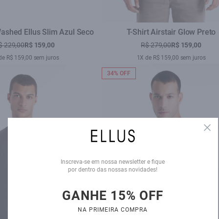
ashed Ellus Slim Azul Seco
T-Shirt Airstair Glow Preto
$ 229,00
R$ 159,00
R$ 279,00
R$ 159,00
de R$ 159,00 sem juros
1X de R$ 159,00 sem juros
34% OFF
Clo
Inscreva-se em nossa newsletter e fique
por dentro das nossas novidades!
GANHE 15% OFF
NA PRIMEIRA COMPRA