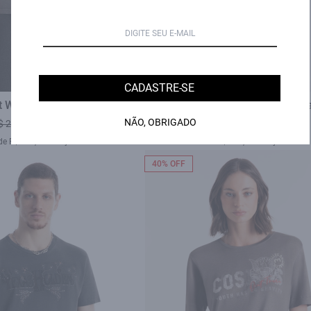
CADASTRE-SE
t Washed Ellus Preto
T-Shirt Washed Ellus Azul Perv
NÃO, OBRIGADO
$ 259,00
R$ 179,00
R$ 298,00
R$ 198,00
de R$ 179,00 sem juros
1X de R$ 198,00 sem juros
40% OFF