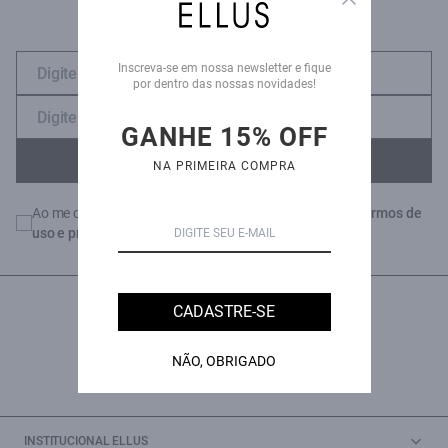
Inscreva-se em nossa newsletter e fique
por dentro das nossas novidades!
GANHE 15% OFF
ENVIAR
NA PRIMEIRA COMPRA
Ao me cadastrar, declaro que estou de acordo com os
termos de
uso e privacidade
da Ellus
CADASTRE-SE
NÃO, OBRIGADO
INSTITUCIONAL ELLUS