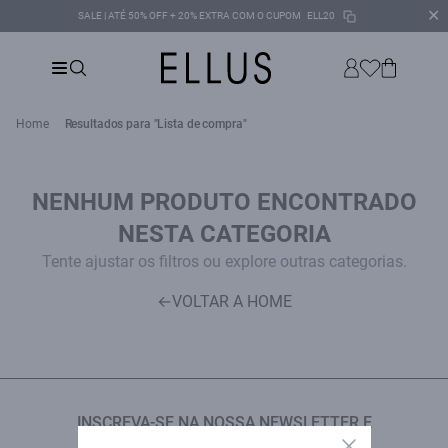
✕
SALE | ATÉ 50% OFF + 20% EXTRA COM O CUPOM
ELL20
Home
Resultados para "Lista de compra"
NENHUM PRODUTO ENCONTRADO
NESTA CATEGORIA
Tente ajustar os filtros ou explore outras categorias.
←
VOLTAR A HOME
INSCREVA-SE NA NOSSA NEWSLETTER E
Close
GANHE 15% OFF NA PRIMEIRA COMPRA