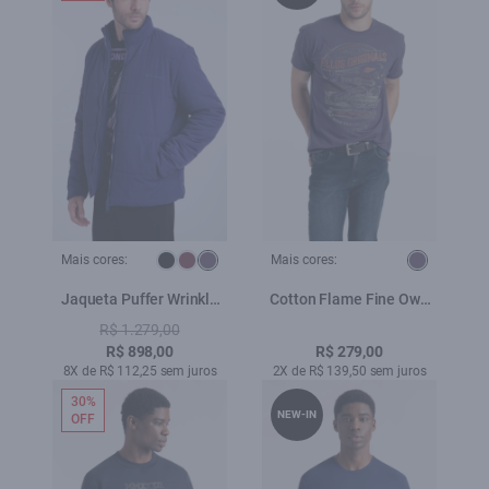
Mais cores:
Mais cores:
Jaqueta Puffer Wrinkle
Cotton Flame Fine Own
Ellus Purple Blue
Path Classic Mc Purple
R$ 1.279,00
Blue
R$ 898,00
R$ 279,00
8X de R$ 112,25 sem juros
2X de R$ 139,50 sem juros
30%
NEW-IN
OFF