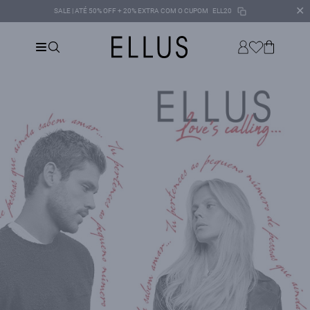
✕
SALE | ATÉ 50% OFF + 20% EXTRA COM O CUPOM
ELL20