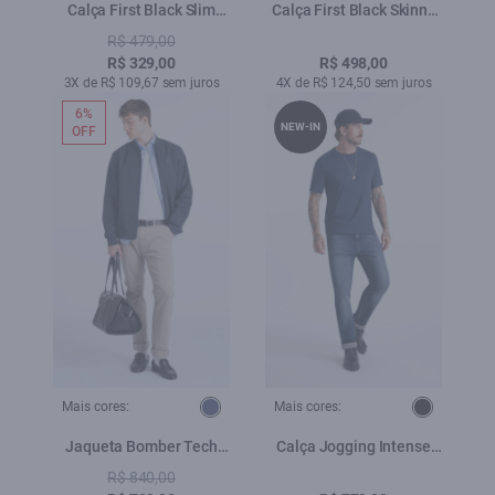
Calça First Black Slim
Calça First Black Skinny
Lav. Amaciado
Amaciado
R$ 479,00
R$ 329,00
R$ 498,00
3X de R$ 109,67 sem juros
4X de R$ 124,50 sem juros
6%
NEW-IN
OFF
Mais cores:
Mais cores:
Jaqueta Bomber Tech
Calça Jogging Intense
Dark Navy
Blue Slim Lav.Escuro c
R$ 840,00
Tie Dye