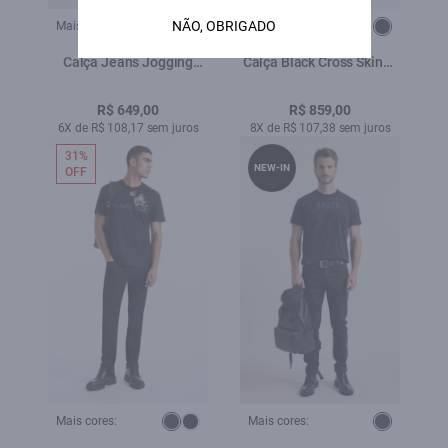
NÃO, OBRIGADO
Mais cores:
Mais cores:
Calça Jeans Jogging
Calça Black Cross Skinny
Black Boot Cut
Black
Lav.Escuro |
R$ 649,00
R$ 859,00
6X de R$ 108,17 sem juros
8X de R$ 107,38 sem juros
31%
NEW-IN
OFF
Mais cores:
Mais cores: