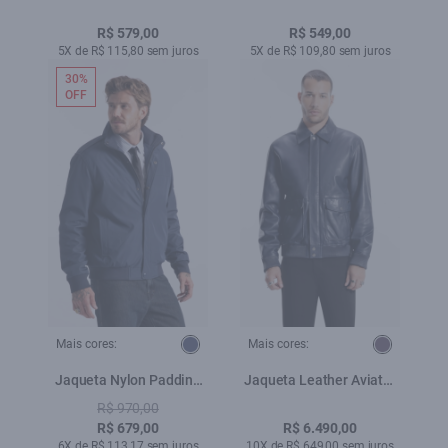
Lav.Escuro
Lav.Escuro C/ Luva
R$ 579,00
R$ 549,00
5X de R$ 115,80 sem juros
5X de R$ 109,80 sem juros
30%
OFF
Mais cores:
Mais cores:
Jaqueta Nylon Padding
Jaqueta Leather Aviator
Sport Dark Navy
Jack Purple Blue
R$ 970,00
R$ 679,00
R$ 6.490,00
6X de R$ 113,17 sem juros
10X de R$ 649,00 sem juros