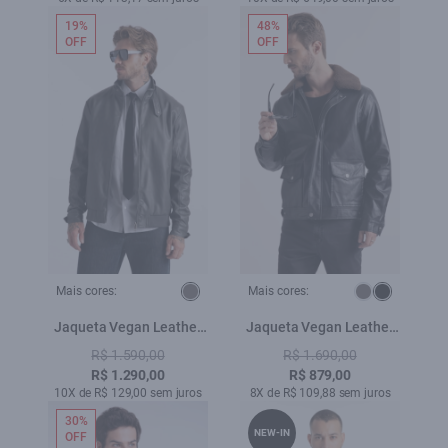
19%
48%
OFF
OFF
Mais cores:
Mais cores:
Jaqueta Vegan Leather
Jaqueta Vegan Leather
Golf Rider Bomber
Golf Classic Fur Preto
R$ 1.590,00
R$ 1.690,00
Grafite
R$ 1.290,00
R$ 879,00
10X de R$ 129,00 sem juros
8X de R$ 109,88 sem juros
30%
NEW-IN
OFF