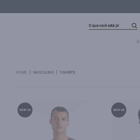
G
|
|
HOME
MASCULINO
T-SHIRTS
NEW-IN
NEW-IN