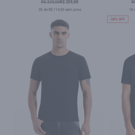
R$ 329,00
R$ 229,00
R
2X de R$ 114,50 sem juros
1X 
38% OFF