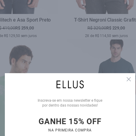
olitech e Asa Sport Preto
T-Shirt Negroni Classic Grafi
$ 419,00
R$ 259,00
R$ 329,00
R$ 229,00
de R$ 129,50 sem juros
2X de R$ 114,50 sem juros
Clo
Inscreva-se em nossa newsletter e fique
por dentro das nossas novidades!
GANHE 15% OFF
NA PRIMEIRA COMPRA