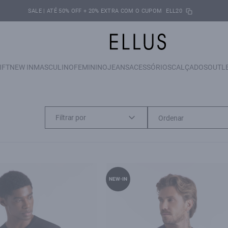
SALE | ATÉ 50% OFF + 20% EXTRA COM O CUPOM
ELL20
IFT
NEW IN
MASCULINO
FEMININO
JEANS
ACESSÓRIOS
CALÇADOS
OUTL
Filtrar por
NEW-IN