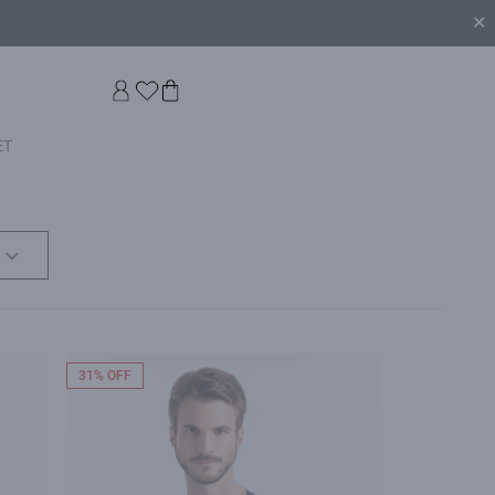
✕
ET
31% OFF