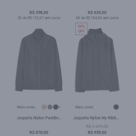
Classic Dark Navy
Classic Xangai Purple
Blue
R$ 398,00
R$ 629,00
3X de R$ 132,67 sem juros
6X de R$ 104,83 sem juros
30%
OFF
Mais cores:
+
Mais cores:
Jaqueta Nylon Padding
Jaqueta Nylon Ny Ribbon
Bomber Preto
Hood Preto
R$ 1.379,00
R$ 870,00
R$ 959,00