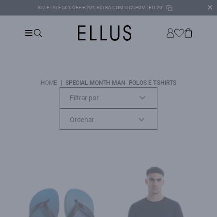
✕
SALE | ATÉ 50% OFF + 20% EXTRA COM O CUPOM
ELL20
|
HOME
SPECIAL MONTH MAN- POLOS E T-SHIRTS
Filtrar por