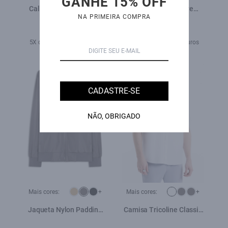
GANHE 15% OFF
Calça First Blue Skinny
T-Shirt Ellus Sleeve
NA PRIMEIRA COMPRA
Lav.Escuro C/ Luva
Classic Preto
R$ 549,00
R$ 198,00
5X de R$ 109,80 sem juros
1X de R$ 198,00 sem juros
CADASTRE-SE
NÃO, OBRIGADO
Mais cores:
+
Mais cores:
+
Jaqueta Nylon Padding
Camisa Tricoline Classic
Bomber Grafite
New Italian Branco