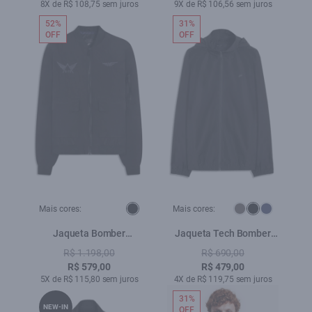
8X de R$ 108,75 sem juros
9X de R$ 106,56 sem juros
52%
31%
OFF
OFF
Mais cores:
Mais cores:
Jaqueta Bomber
Jaqueta Tech Bomber
Embroidery Preto
Hood Preto
R$ 1.198,00
R$ 690,00
R$ 579,00
R$ 479,00
5X de R$ 115,80 sem juros
4X de R$ 119,75 sem juros
31%
NEW-IN
OFF