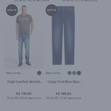
2X de R$ 144,50 sem juros
9X de R$ 107,78 sem juros
NEW-IN
NEW-IN
Mais cores:
Mais cores:
High Comfort Stretch
Calça First Blue Slim
(Slim) 5 Pockets
Lav.Escuro Used
Lav.Médio C/ Foam
R$ 759,00
R$ 589,00
7X de R$ 108,43 sem juros
5X de R$ 117,80 sem juros