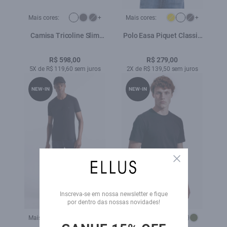
Mais cores:
+
Mais cores:
+
Camisa Tricoline Slim
Polo Easa Piquet Classic
New Irish Branco
Branco
R$ 598,00
R$ 279,00
5X de R$ 119,60 sem juros
2X de R$ 139,50 sem juros
NEW-IN
NEW-IN
Close
Inscreva-se em nossa newsletter e fique
por dentro das nossas novidades!
Mais cores:
Mais cores: