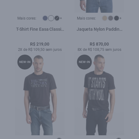
Mais cores:
+
Mais cores:
+
T-Shirt Fine Easa Classic
Jaqueta Nylon Padding
Branco
Bomber Dark Navy
R$ 219,00
R$ 870,00
2X de R$ 109,50 sem juros
8X de R$ 108,75 sem juros
NEW-IN
NEW-IN