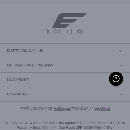
INSTITUCIONAL ELLUS
MULTIMARCAS E FRANQUIAS
LOJA ONLINE
CAMPANHAS
DESENVOLVIDO POR
TECNOLOGIA
INBRANDS S.A | Avenida Maria Coelho Aguiar, 215, 2º andar, bloco C/E/G, Piso
Panamby, lojas 102, I, J, K - São Paulo CEP: 05804-900 | CNPJ: