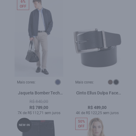
6%
OFF
Mais cores:
Mais cores:
Jaqueta Bomber Tech
Cinto Ellus Dulpa Face
Dark Navy
Casual Preto
R$ 840,00
R$ 789,00
R$ 489,00
7X de R$ 112,71 sem juros
4X de R$ 122,25 sem juros
50%
NEW-IN
OFF