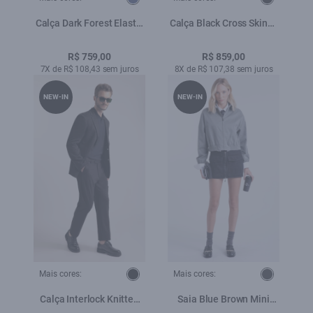
Calça Dark Forest Elastic
Calça Black Cross Skinny
Low Rise Lav. Escuro
Black
R$ 759,00
R$ 859,00
7X de R$ 108,43 sem juros
8X de R$ 107,38 sem juros
NEW-IN
NEW-IN
Mais cores:
Mais cores:
Calça Interlock Knitted
Saia Blue Brown Mini
Preto
Amaciado