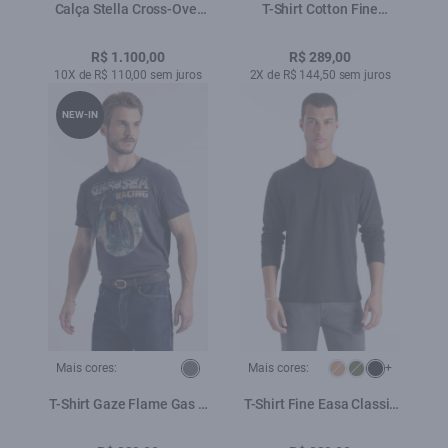
Calça Stella Cross-Over
T-Shirt Cotton Fine
Button Straigh Verde
Untamed Eagle Classic
Militar
Tabaco
R$ 1.100,00
R$ 289,00
10X de R$ 110,00 sem juros
2X de R$ 144,50 sem juros
NEW-IN
Mais cores:
Mais cores:
+
T-Shirt Gaze Flame Gas &
T-Shirt Fine Easa Classic
Sea Liberty Plumbo
Preto