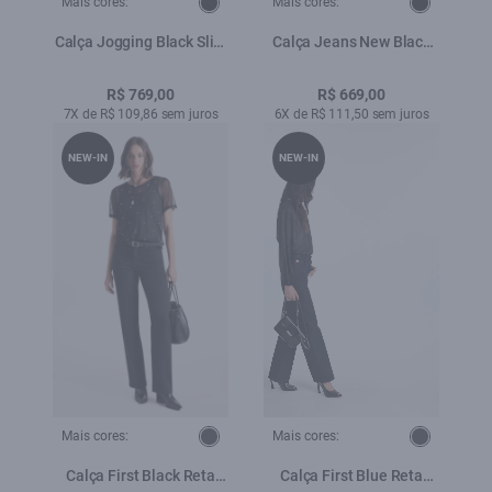
Mais cores:
Mais cores:
Calça Jogging Black Slim
Calça Jeans New Black
Lav.Black C/ 3d
Elastic (Slim) Et Zetex
Pincelado
Lav. Black C/ Rede
R$ 769,00
R$ 669,00
7X de R$ 109,86 sem juros
6X de R$ 111,50 sem juros
NEW-IN
NEW-IN
Mais cores:
Mais cores:
Calça First Black Reta
Calça First Blue Reta