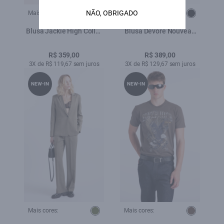
NÃO, OBRIGADO
Mais cores:
Mais cores:
Blusa Jackie High Collar
Blusa Devore Nouveau
Sleevless Verde Militar
Loose Preto
R$ 359,00
R$ 389,00
3X de R$ 119,67 sem juros
3X de R$ 129,67 sem juros
NEW-IN
NEW-IN
Mais cores:
Mais cores: