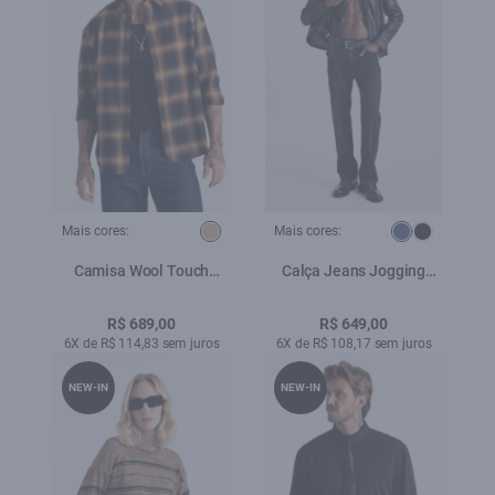
Mais cores:
Mais cores:
Camisa Wool Touch
Calça Jeans Jogging
Cepheus Classic Irish Ml
Black Boot Cut
Camel
Lav.Escuro
R$ 689,00
R$ 649,00
6X de R$ 114,83 sem juros
6X de R$ 108,17 sem juros
NEW-IN
NEW-IN