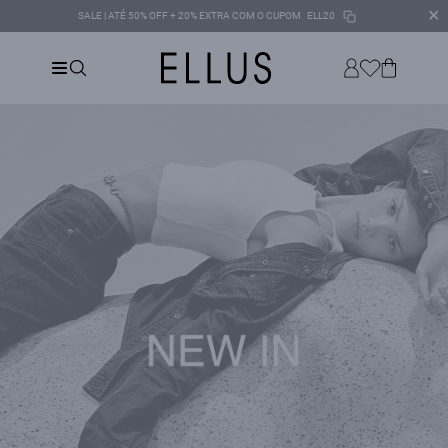
✕
SALE | ATÉ 50% OFF + 20% EXTRA COM O CUPOM
ELL20