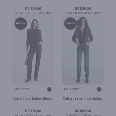
Amaciado
Amaciado
R$ 529,00
R$ 529,00
5X de R$ 105,80 sem juros
5X de R$ 105,80 sem juros
NEW-IN
NEW-IN
Mais cores:
Mais cores:
Calça Visco Indigo Elastic
Calça Jeans Visco Indigo
Reta Amaciado C/ Resina
Elastic (Skinny) Filigrana
Lav.Escuro C/ Matiz+3d
R$ 698,00
R$ 589,00
6X de R$ 116,33 sem juros
5X de R$ 117,80 sem juros