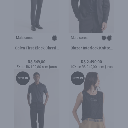
Mais cores:
Mais cores:
Calça First Black Classic
Blazer Interlock Knitted
5 Pockets Lav. Black C/
Preto
Luva
R$ 549,00
R$ 2.490,00
5X de R$ 109,80 sem juros
10X de R$ 249,00 sem juros
NEW-IN
NEW-IN