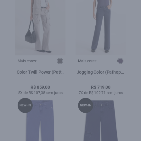
Mais cores:
Mais cores:
Color Twill Power (Patte
Jogging Color (Patheph)
d Eph) Bolsos Silver
5 Pockets Old Purple
R$ 859,00
R$ 719,00
8X de R$ 107,38 sem juros
7X de R$ 102,71 sem juros
NEW-IN
NEW-IN