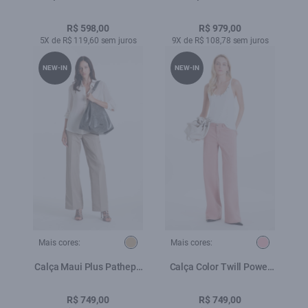
(Patheph) b Faca Silver
Wideleg Faca Off White
R$ 598,00
R$ 979,00
5X de R$ 119,60 sem juros
9X de R$ 108,78 sem juros
NEW-IN
NEW-IN
Mais cores:
Mais cores:
Calça Maui Plus Patheph
Calça Color Twill Power
B. Faca Caqui
Wide Blush
R$ 749,00
R$ 749,00