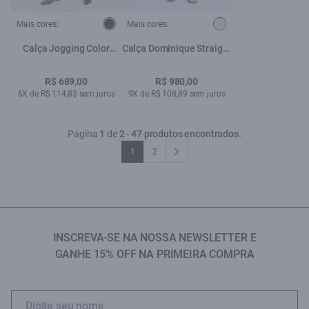
Mais cores:
Mais cores:
Calça Jogging Color
Calça Dominique Straight
Gisele Purple Gray
Button Off White
R$ 689,00
R$ 980,00
6X de R$ 114,83 sem juros
9X de R$ 108,89 sem juros
Página
1
de
2
-
47 produtos encontrados.
1
2
INSCREVA-SE NA NOSSA NEWSLETTER E
GANHE 15% OFF NA PRIMEIRA COMPRA