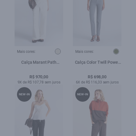
Mais cores:
Mais cores:
Calça Marant Path
Calça Color Twill Power
Natural
Reta 5 Pockets Verde
Oliva
R$ 970,00
R$ 698,00
9X de R$ 107,78 sem juros
6X de R$ 116,33 sem juros
NEW-IN
NEW-IN