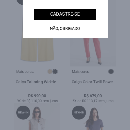
CADASTRE-SE
NÃO, OBRIGADO
Mais cores:
Mais cores:
Calça Tailoring Wideleg
Calça Color Twill Power
B. Faca Trigo
Wide Vermelho Claro
R$ 990,00
R$ 679,00
9X de R$ 110,00 sem juros
6X de R$ 113,17 sem juros
NEW-IN
NEW-IN