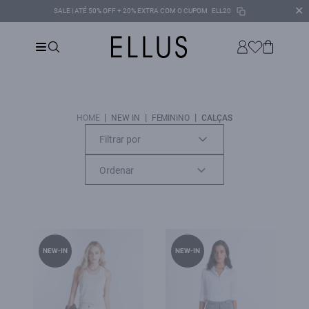
✕
SALE | ATÉ 50% OFF + 20% EXTRA COM O CUPOM
ELL20
|
|
|
HOME
NEW IN
FEMININO
CALÇAS
Filtrar por
NEW-IN
NEW-IN