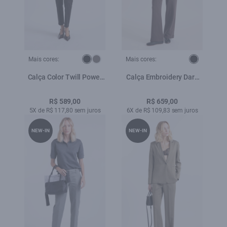
Mais cores:
Mais cores:
Calça Color Twill Power
Calça Embroidery Dark
(Paris) b Faca Preto
Brown
R$ 589,00
R$ 659,00
5X de R$ 117,80 sem juros
6X de R$ 109,83 sem juros
NEW-IN
NEW-IN