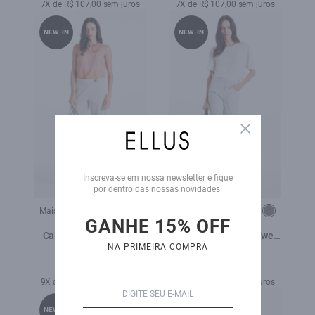
7X de R$ 107,00 sem juros
7X de R$ 107,00 sem juros
NEW-IN
NEW-IN
Close
Inscreva-se em nossa newsletter e fique
por dentro das nossas novidades!
Mais cores:
Mais cores:
GANHE 15% OFF
Calça Tailoring Slim b
Calça Color Twill Power
NA PRIMEIRA COMPRA
Faca Buttons Areia
Gisele Prata
R$ 979,00
R$ 719,00
9X de R$ 108,78 sem juros
7X de R$ 102,71 sem juros
NEW-IN
NEW-IN