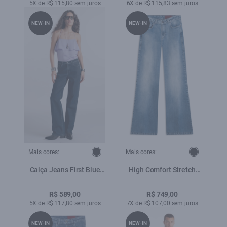
Total
5X de R$ 115,80 sem juros
6X de R$ 115,83 sem juros
NEW-IN
NEW-IN
Mais cores:
Mais cores:
Calça Jeans First Blue
High Comfort Stretch
(Gisele Reta) 5 Pockets
(Flare) 5 Pockets
Lav.Escuro C/ Luva
Lav.Claro C/Used
R$ 589,00
R$ 749,00
5X de R$ 117,80 sem juros
7X de R$ 107,00 sem juros
NEW-IN
NEW-IN