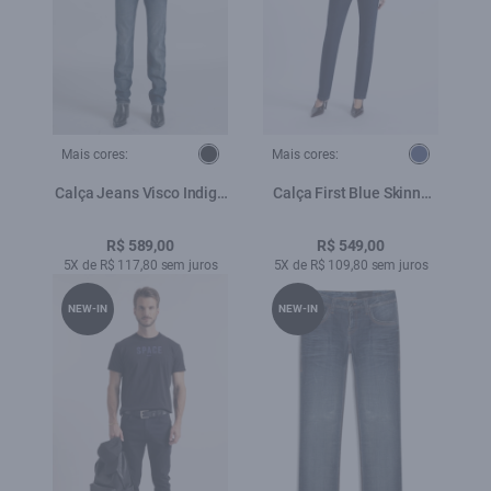
Mais cores:
Mais cores:
Calça Jeans Visco Indigo
Calça First Blue Skinny
Elastic (Skinny) Filigrana
Lav. Escuro
Lav.Escuro C/ Matiz+3d
R$ 589,00
R$ 549,00
5X de R$ 117,80 sem juros
5X de R$ 109,80 sem juros
NEW-IN
NEW-IN