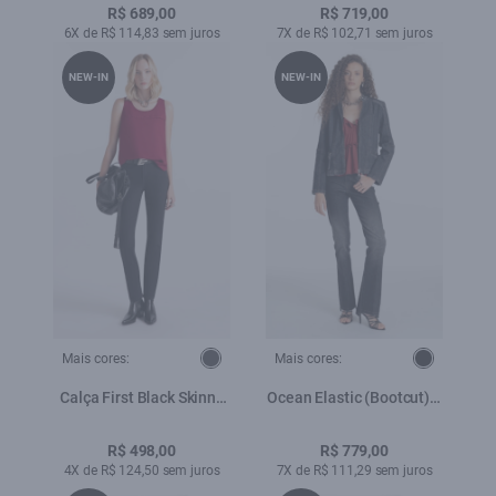
R$ 689,00
R$ 719,00
6X de R$ 114,83 sem juros
7X de R$ 102,71 sem juros
NEW-IN
NEW-IN
Mais cores:
Mais cores:
Calça First Black Skinny
Ocean Elastic (Bootcut) 5
Amaciado
Pockets Lav.Black Com
Resina
R$ 498,00
R$ 779,00
4X de R$ 124,50 sem juros
7X de R$ 111,29 sem juros