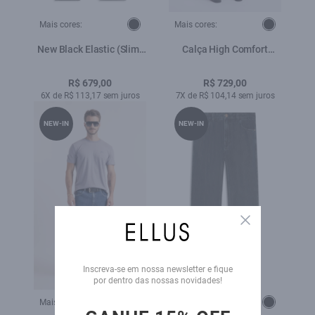
Mais cores:
Mais cores:
New Black Elastic (Slim)
Calça High Comfort
Dual Fit Lav. Black C/
Skinny Lav. Médio C/
Rede
Used
R$ 679,00
R$ 729,00
6X de R$ 113,17 sem juros
7X de R$ 104,14 sem juros
NEW-IN
NEW-IN
Close
Inscreva-se em nossa newsletter e fique
por dentro das nossas novidades!
Mais cores:
Mais cores: