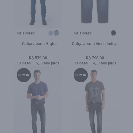
Mais cores:
Mais cores:
Calça Jeans High
Calça Jeans Visco Indigo
Comfort Stretch (Slim) 5
Elastic (Skinny) b Faca
Pockets Lav.Medio
Lav. Escuro C/ Rede
R$ 579,00
R$ 798,00
5X de R$ 115,80 sem juros
7X de R$ 114,00 sem juros
NEW-IN
NEW-IN