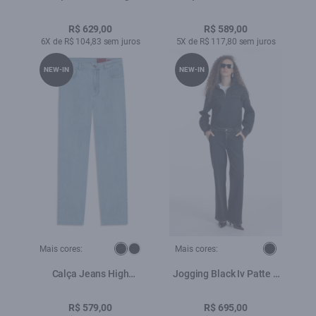
Denim Wide Lav.Claro
Patheph Lav.Escuro
R$ 629,00
R$ 589,00
6X de R$ 104,83 sem juros
5X de R$ 117,80 sem juros
NEW-IN
NEW-IN
Mais cores:
Mais cores:
Calça Jeans High
Jogging Black Iv Patte d
Comfort Stretch (Skinny)
Eph b Faca Lav.Escuro C/
5 Pockets Lav. Claro
Luva
R$ 579,00
R$ 695,00