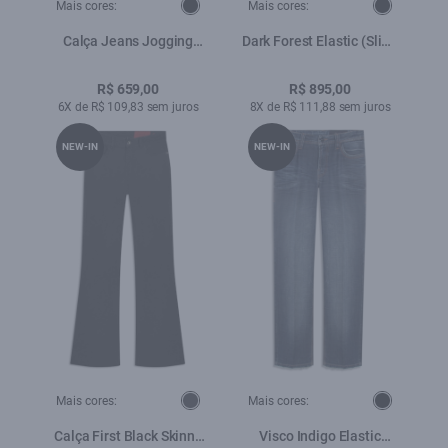
Mais cores:
Mais cores:
Calça Jeans Jogging
Dark Forest Elastic (Slim)
Black Skinny Lav.Escuro
5 Pockets Escuro C/ Tie
C/ Luva
Dye e Resp.
R$ 659,00
R$ 895,00
6X de R$ 109,83 sem juros
8X de R$ 111,88 sem juros
NEW-IN
NEW-IN
Mais cores:
Mais cores:
Calça First Black Skinny
Visco Indigo Elastic