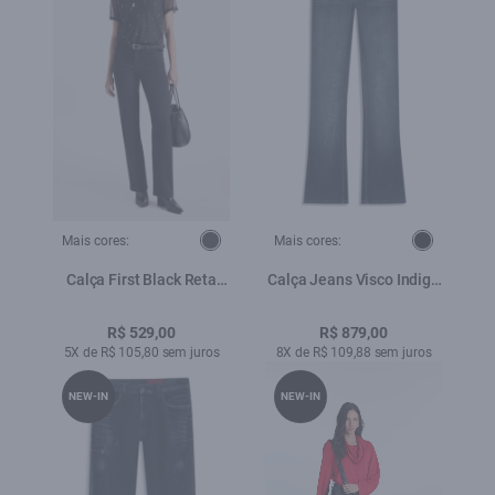
Mais cores:
Mais cores:
Calça First Black Reta
Calça Jeans Visco Indigo
Amaciado
Elastic (Boot Cut) Filigran
Lav. Escuro Com 3d
R$ 529,00
R$ 879,00
5X de R$ 105,80 sem juros
8X de R$ 109,88 sem juros
NEW-IN
NEW-IN