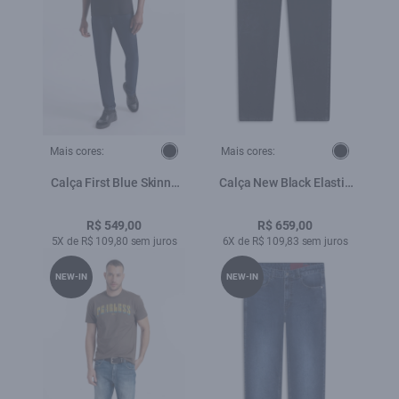
Mais cores:
Mais cores:
Calça First Blue Skinny
Calça New Black Elastic
Lav.Escuro C/ Luva
Skinny 5 Pockets Lav.
Black C/ Rede
R$ 549,00
R$ 659,00
5X de R$ 109,80 sem juros
6X de R$ 109,83 sem juros
NEW-IN
NEW-IN