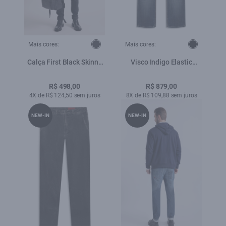
Mais cores:
Mais cores:
Calça First Black Skinny
Visco Indigo Elastic
Amaciado
(Bootcut) Filigrana
Lav.Escuro C/ Matiz+3d
R$ 498,00
R$ 879,00
4X de R$ 124,50 sem juros
8X de R$ 109,88 sem juros
NEW-IN
NEW-IN