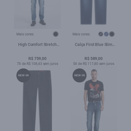
Mais cores:
Mais cores:
High Comfort Stretch
Calça First Blue Slim
(Slim) 5 Pockets
Lav.Escuro Used
Lav.Médio C/ Foam
R$ 759,00
R$ 589,00
7X de R$ 108,43 sem juros
5X de R$ 117,80 sem juros
NEW-IN
NEW-IN