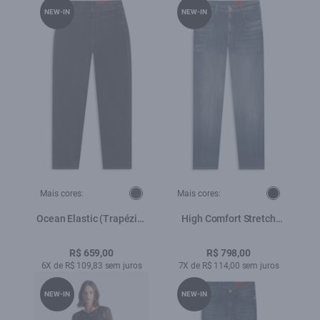
NEW-IN
NEW-IN
Mais cores:
Mais cores:
Ocean Elastic (Trapézio)
High Comfort Stretch
Western Amaciado
(Skinny) 5 Pockets Escuro
Com Matiz e Tie Dye
R$ 659,00
R$ 798,00
6X de R$ 109,83 sem juros
7X de R$ 114,00 sem juros
NEW-IN
NEW-IN