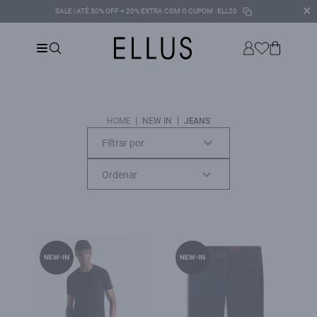
✕
SALE | ATÉ 50% OFF + 20% EXTRA COM O CUPOM
ELL20
|
|
HOME
NEW IN
JEANS
Filtrar por
NEW-IN
NEW-IN