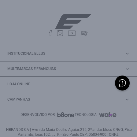
INSTITUCIONAL ELLUS
MULTIMARCAS E FRANQUIAS
LOJA ONLINE
CAMPANHAS
DESENVOLVIDO POR
TECNOLOGIA
INBRANDS S.A | Avenida Maria Coelho Aguiar, 215, 2º andar, bloco C/E/G, Piso
Panamby, lojas 102, I, J, K - São Paulo CEP: 05804-900 | CNPJ: