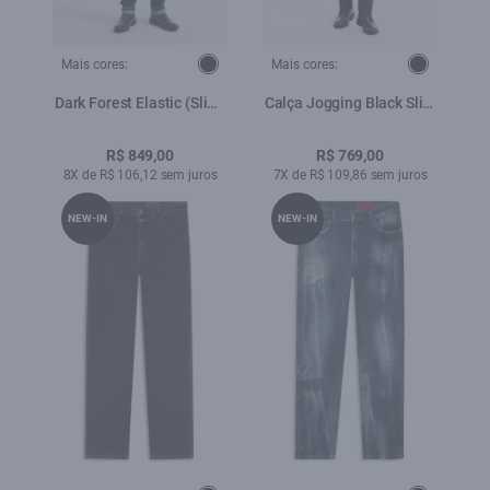
Mais cores:
Mais cores:
Dark Forest Elastic (Slim)
Calça Jogging Black Slim
Filigrana Lav.Escuro C/3d
Lav.Black C/ 3d
e Tie Dye
Pincelado
R$ 849,00
R$ 769,00
8X de R$ 106,12 sem juros
7X de R$ 109,86 sem juros
NEW-IN
NEW-IN