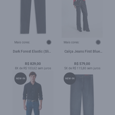
Mais cores:
Mais cores:
Dark Forest Elastic (Slim)
Calça Jeans First Blue
Filigrana Lav. Escuro
(Patheph) 5 Pockets
C/3d
Amaciado
R$ 829,00
R$ 579,00
8X de R$ 103,62 sem juros
5X de R$ 115,80 sem juros
NEW-IN
NEW-IN