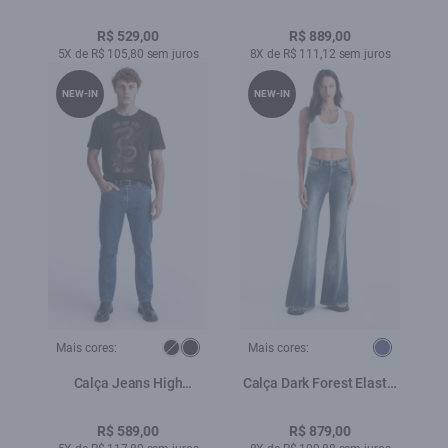
Flare Lav. Amaciado
(Reta) Filigrana
Lav.Escuro C/ Matiz+3d
R$ 529,00
R$ 889,00
5X de R$ 105,80 sem juros
8X de R$ 111,12 sem juros
NEW-IN
NEW-IN
Mais cores:
Mais cores:
Calça Jeans High
Calça Dark Forest Elastic
Comfort Stretch (Classic)
Skinny Flare Lav.Escuro
5 Pockets Lav.Medio
R$ 589,00
R$ 879,00
Total