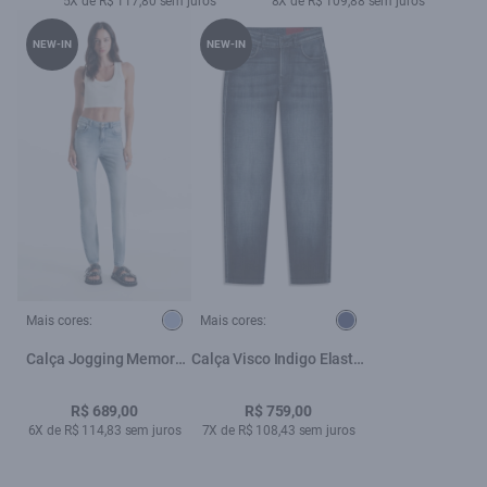
5X de R$ 117,80 sem juros
8X de R$ 109,88 sem juros
NEW-IN
NEW-IN
Mais cores:
Mais cores:
Calça Jogging Memory
Calça Visco Indigo Elastic
Skinny Lav.Claro
Mom Lav. Escuro
R$ 689,00
R$ 759,00
6X de R$ 114,83 sem juros
7X de R$ 108,43 sem juros