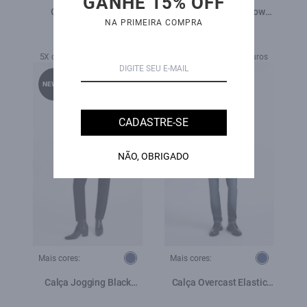
GANHE 15% OFF
Calça Jeans High
Calça Jeans Blue Brown
NA PRIMEIRA COMPRA
Comfort Stretch (Skinny)
(Classic) Placa Lav.Black
5 Pockets Lav.Medio
C/ Luva
R$ 579,00
R$ 689,00
Total
5X de R$ 115,80 sem juros
6X de R$ 114,83 sem juros
NEW-IN
NEW-IN
CADASTRE-SE
NÃO, OBRIGADO
Mais cores:
Mais cores:
Calça Jogging Black
Calça Overcast Elastic
Preppy Lav.Escuro
Blue Slim Lav. Escuro