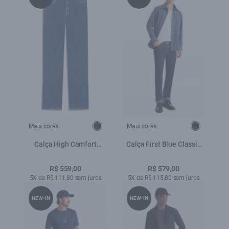
Mais cores:
Mais cores:
Calça High Comfort
Calça First Blue Classic
Stretch Gisele Skinny
Lav.Escuro C/ Luva
Lav.Medio Total
R$ 559,00
R$ 579,00
5X de R$ 111,80 sem juros
5X de R$ 115,80 sem juros
NEW-IN
NEW-IN