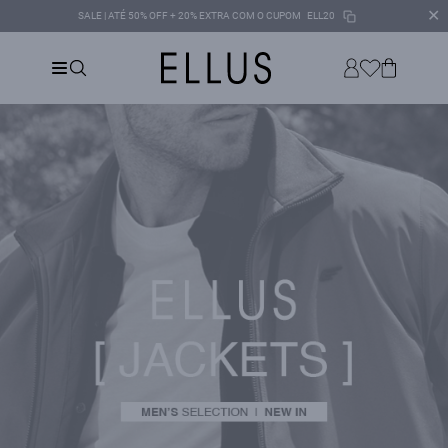
✕
SALE | ATÉ 50% OFF + 20% EXTRA COM O CUPOM
ELL20