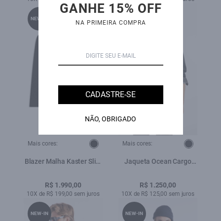
GANHE 15% OFF
NEW-IN
NEW-IN
NA PRIMEIRA COMPRA
CADASTRE-SE
NÃO, OBRIGADO
Mais cores:
Mais cores:
Blazer Malha Kaster Slim
Jaqueta Ocean Cargo
Tradicional Preto
Lav.Black
R$ 1.990,00
R$ 1.250,00
10X de R$ 199,00 sem juros
10X de R$ 125,00 sem juros
NEW-IN
NEW-IN