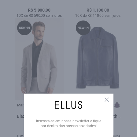
Ellus Preto
Asa Lav.Black
R$ 5.900,00
R$ 1.100,00
10X de R$ 590,00 sem juros
10X de R$ 110,00 sem juros
NEW-IN
NEW-IN
Close
Mais cores:
Mais cores:
Blazer Interlock Knitted
Jaqueta Natural Leather
Inscreva-se em nossa newsletter e fique
Cinza Claro
Golf Purple Blue
por dentro das nossas novidades!
R$ 2.490,00
R$ 5.900,00
10X de R$ 249,00 sem juros
10X de R$ 590,00 sem juros