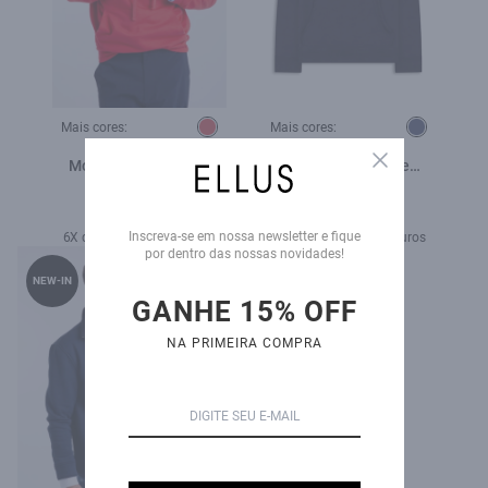
Mais cores:
Mais cores:
Close
Moletom Nasa Worm
Moletom Fleece e
Vermelho
College Dark Navy
R$ 698,00
R$ 579,00
Inscreva-se em nossa newsletter e fique
6X de R$ 116,33 sem juros
5X de R$ 115,80 sem juros
por dentro das nossas novidades!
NEW-IN
GANHE 15% OFF
NA PRIMEIRA COMPRA