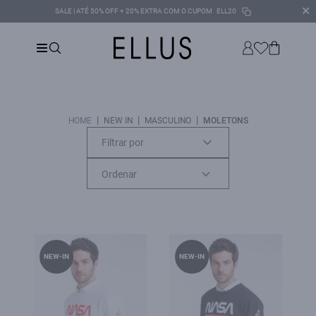
✕
SALE | ATÉ 50% OFF + 20% EXTRA COM O CUPOM
ELL20
|
|
|
HOME
NEW IN
MASCULINO
MOLETONS
Filtrar por
NEW-IN
NEW-IN