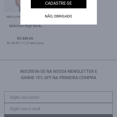
CADASTRE-SE
NÃO, OBRIGADO
Mais cores:
Moletom High Neck
Collar Dark Navy
R$ 889,00
8X de R$ 111,12 sem juros
INSCREVA-SE NA NOSSA NEWSLETTER E
GANHE 15% OFF NA PRIMEIRA COMPRA