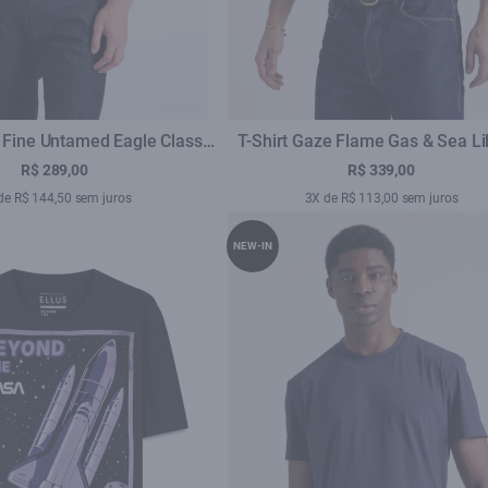
n Fine Untamed Eagle Classic
T-Shirt Gaze Flame Gas & Sea Li
Tabaco
Plumbo
R$ 289,00
R$ 339,00
de R$ 144,50 sem juros
3X de R$ 113,00 sem juros
NEW-IN