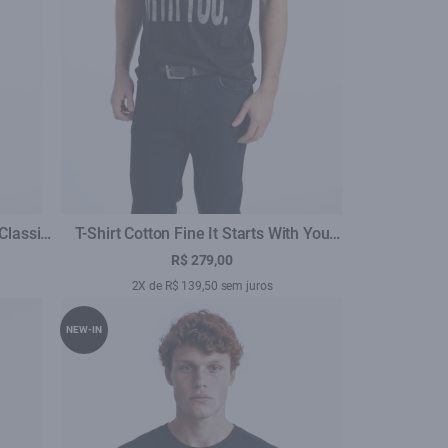
Classic
T-Shirt Cotton Fine It Starts With You
Classic Preto
R$ 279,00
2X de R$ 139,50 sem juros
NEW-IN