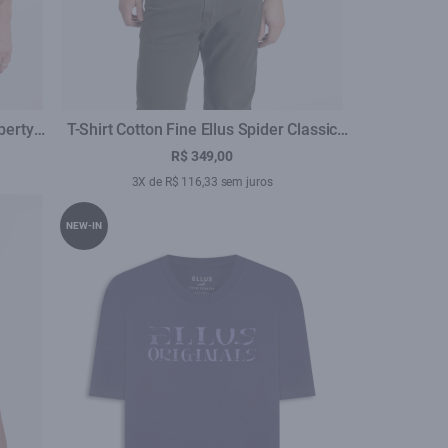
berty
T-Shirt Cotton Fine Ellus Spider Classic
Floresta
R$ 349,00
3X de R$ 116,33 sem juros
NEW-IN