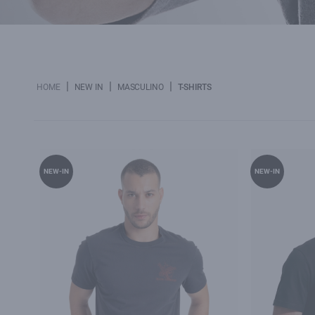
|
|
|
HOME
NEW IN
MASCULINO
T-SHIRTS
NEW-IN
NEW-IN