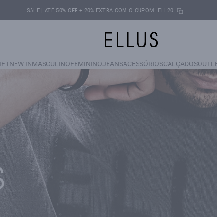
SALE | ATÉ 50% OFF + 20% EXTRA COM O CUPOM
ELL20
IFT
NEW IN
MASCULINO
FEMININO
JEANS
ACESSÓRIOS
CALÇADOS
OUTL