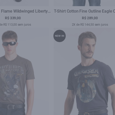
e Flame Wildwinged Liberty
T-Shirt Cotton Fine Outline Eagle 
Preto
Purple Blue
R$ 339,00
R$ 289,00
de R$ 113,00 sem juros
2X de R$ 144,50 sem juros
NEW-IN