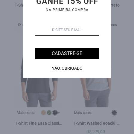
GANHE 15% OFF
T-Shirt Washed Ellus Azul
T-Shirt Easa Classic Preto
NA PRIMEIRA COMPRA
Seco
R$ 298,00
R$ 198,00
R$ 289,00
1X de R$ 198,00 sem juros
2X de R$ 144,50 sem juros
32%
OFF
CADASTRE-SE
NÃO, OBRIGADO
Mais cores:
+
Mais cores:
T-Shirt Fine Easa Classic
T-Shirt Washed Roadkill
Preto
Cinza Claro
R$ 279,00