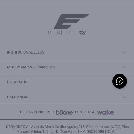
INSTITUCIONAL ELLUS
MULTIMARCAS E FRANQUIAS
LOJA ONLINE
CAMPANHAS
DESENVOLVIDO POR
TECNOLOGIA
INBRANDS S.A | Avenida Maria Coelho Aguiar, 215, 2º andar, bloco C/E/G, Piso
Panamby, lojas 102, I, J, K - São Paulo CEP: 05804-900 | CNPJ: