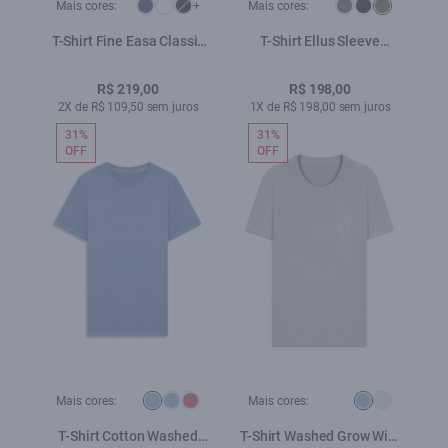
Mais cores:
+
Mais cores:
T-Shirt Fine Easa Classic
T-Shirt Ellus Sleeve
Dark Navy
Classic Floresta
R$ 219,00
R$ 198,00
2X de R$ 109,50 sem juros
1X de R$ 198,00 sem juros
31%
31%
OFF
OFF
Mais cores:
Mais cores:
T-Shirt Cotton Washed
T-Shirt Washed Grow Wild