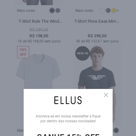
Mais cores:
Mais cores:
+
T-Shirt Rule The Wind
T-Shirt Pima Easa Mirror
Preto
Classic Prata
R$ 289,00
R$ 198,00
R$ 398,00
1X de R$ 198,00 sem juros
3X de R$ 132,67 sem juros
34%
NEW-IN
OFF
Close
Inscreva-se em nossa newsletter e fique
por dentro das nossas novidades!
Mais cores:
Mais cores: