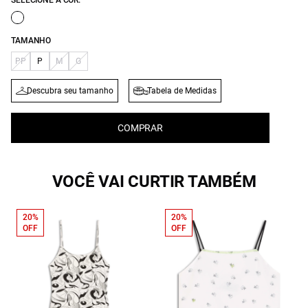
SELECIONE A COR:
TAMANHO
PP
P
M
G
Descubra seu tamanho
Tabela de Medidas
COMPRAR
VOCÊ VAI CURTIR TAMBÉM
20%
20%
OFF
OFF