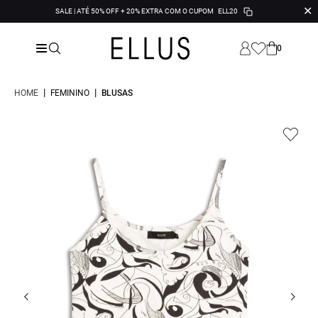
✕
SALE | ATÉ 50% OFF + 20% EXTRA COM O CUPOM
ELL20
0
|
|
HOME
FEMININO
BLUSAS