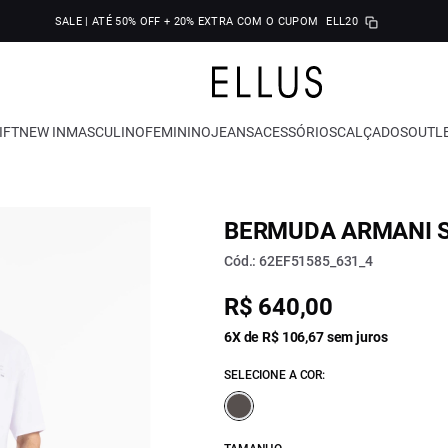
SALE | ATÉ 50% OFF + 20% EXTRA COM O CUPOM
ELL20
IFT
NEW IN
MASCULINO
FEMININO
JEANS
ACESSÓRIOS
CALÇADOS
OUTL
BERMUDA ARMANI 
Cód.: 62EF51585_631_4
R$ 640,00
6X de R$ 106,67 sem juros
SELECIONE A COR: