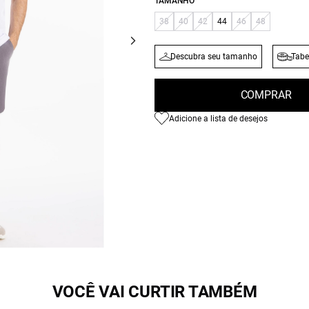
TAMANHO
38
40
42
44
46
48
Descubra seu tamanho
Tabe
COMPRAR
Adicione a lista de desejos
VOCÊ VAI CURTIR TAMBÉM