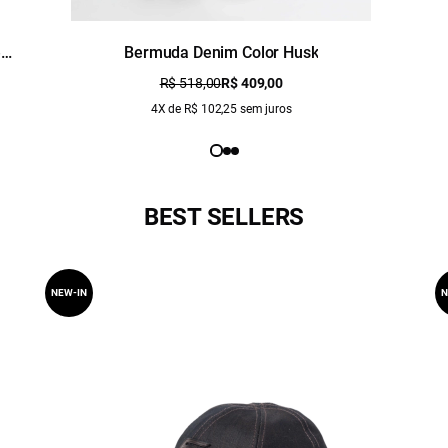
e
Bermuda Denim Color Husk
R$ 518,00
R$ 409,00
4X de R$ 102,25 sem juros
BEST SELLERS
NEW-IN
N