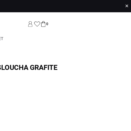
✕
0
ET
SLOUCHA GRAFITE