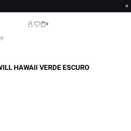
✕
0
ET
ILL HAWAII VERDE ESCURO