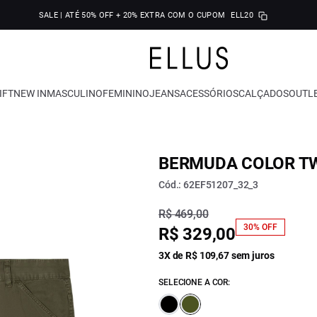
SALE | ATÉ 50% OFF + 20% EXTRA COM O CUPOM
ELL20
IFT
NEW IN
MASCULINO
FEMININO
JEANS
ACESSÓRIOS
CALÇADOS
OUTL
BERMUDA COLOR TW
Cód.: 62EF51207_32_3
R$ 469,00
30% OFF
R$ 329,00
3X de R$ 109,67 sem juros
SELECIONE A COR: