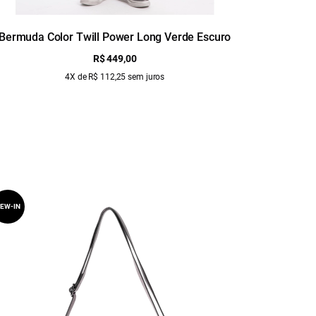
Bermuda Color Twill Power Long Verde Escuro
Bermu
R$ 449,00
4X de R$ 112,25 sem juros
EW-IN
NEW-IN