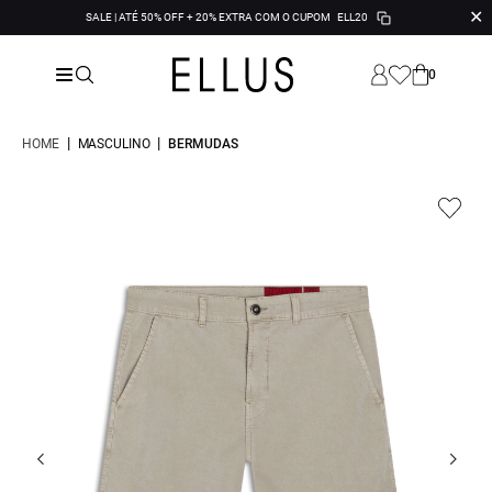
✕
SALE | ATÉ 50% OFF + 20% EXTRA COM O CUPOM
ELL20
0
|
|
HOME
MASCULINO
BERMUDAS