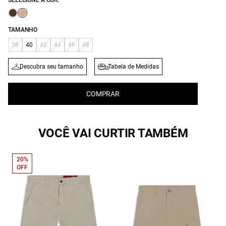
SELECIONE A COR:
TAMANHO
38
40
42
44
46
48
Descubra seu tamanho
Tabela de Medidas
COMPRAR
VOCÊ VAI CURTIR TAMBÉM
20%
OFF