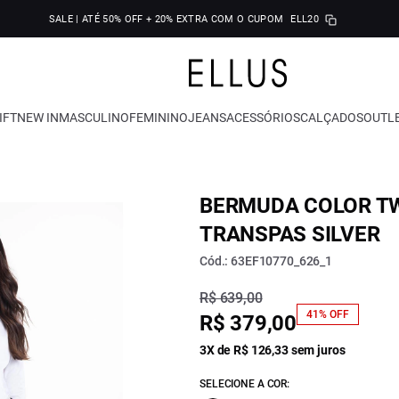
SALE | ATÉ 50% OFF + 20% EXTRA COM O CUPOM
ELL20
IFT
NEW IN
MASCULINO
FEMININO
JEANS
ACESSÓRIOS
CALÇADOS
OUTL
BERMUDA COLOR TW
TRANSPAS SILVER
Cód.: 63EF10770_626_1
R$ 639,00
41% OFF
R$ 379,00
3X de R$ 126,33 sem juros
SELECIONE A COR: