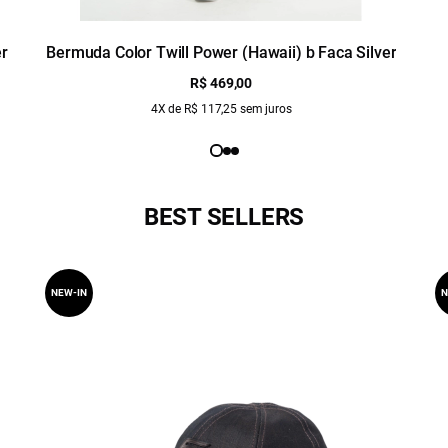
er
Bermuda Color Twill Power (Hawaii) b Faca Silver
R$ 469,00
4X de R$ 117,25 sem juros
BEST SELLERS
NEW-IN
N