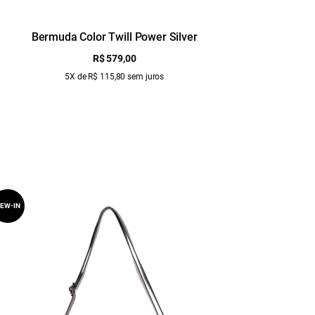
Bermuda Color Twill Power Silver
Sa
R$ 579,00
5X de R$ 115,80 sem juros
EW-IN
NEW-IN