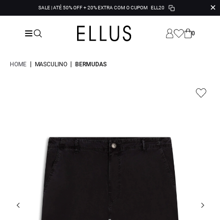
✕
SALE | ATÉ 50% OFF + 20% EXTRA COM O CUPOM
ELL20
0
|
|
HOME
MASCULINO
BERMUDAS