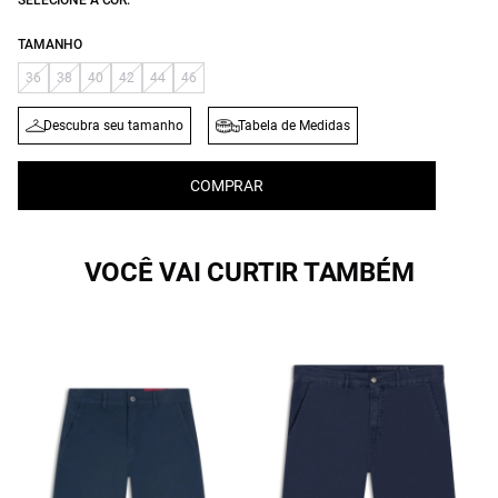
SELECIONE A COR:
TAMANHO
36
38
40
42
44
46
Descubra seu tamanho
Tabela de Medidas
COMPRAR
VOCÊ VAI CURTIR TAMBÉM