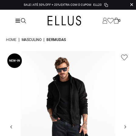
✕
SALE | ATÉ 50% OFF + 20% EXTRA COM O CUPOM
ELL20
0
|
|
HOME
MASCULINO
BERMUDAS
NEW-IN