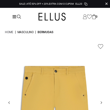
✕
SALE | ATÉ 50% OFF + 20% EXTRA COM O CUPOM
ELL20
0
|
|
HOME
MASCULINO
BERMUDAS