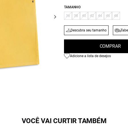
TAMANHO
36
38
40
42
44
46
48
Descubra seu tamanho
Tabe
COMPRAR
Adicione a lista de desejos
VOCÊ VAI CURTIR TAMBÉM