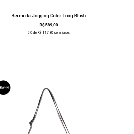
Bermuda Jogging Color Long Blush
Ber
R$ 589,00
5X de R$ 117,80 sem juros
EW-IN
NEW-IN