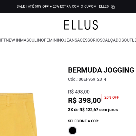
SALE | ATÉ 50% OFF + 20% EXTRA COM O CUPOM
ELL20
IFT
NEW IN
MASCULINO
FEMININO
JEANS
ACESSÓRIOS
CALÇADOS
OUTL
BERMUDA JOGGING
Cód.: 00EF959_23_4
R$ 498,00
20% OFF
R$ 398,00
3X de R$ 132,67 sem juros
SELECIONE A COR: