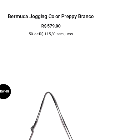
Bermuda Jogging Color Preppy Branco
Bermu
R$ 579,00
5X de R$ 115,80 sem juros
EW-IN
NEW-IN