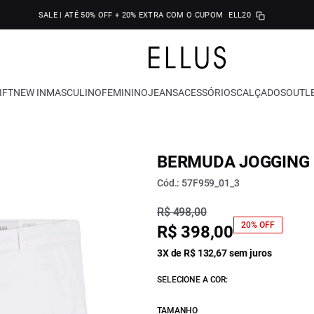
SALE | ATÉ 50% OFF + 20% EXTRA COM O CUPOM
ELL20
IFT
NEW IN
MASCULINO
FEMININO
JEANS
ACESSÓRIOS
CALÇADOS
OUTL
BERMUDA JOGGING
Cód.: 57F959_01_3
R$ 498,00
20% OFF
R$ 398,00
3X de R$ 132,67 sem juros
SELECIONE A COR:
TAMANHO