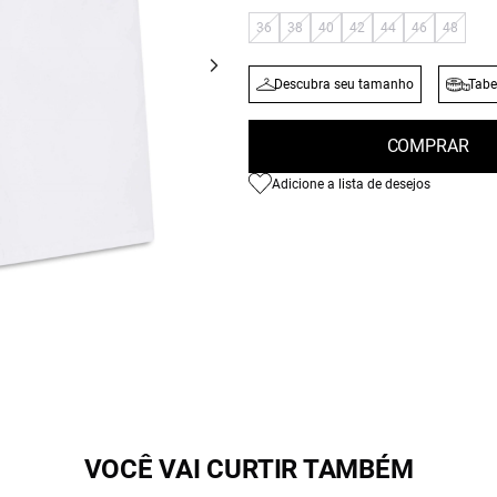
36
38
40
42
44
46
48
Descubra seu tamanho
Tabe
COMPRAR
Adicione a lista de desejos
VOCÊ VAI CURTIR TAMBÉM