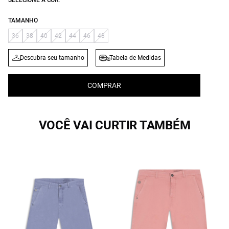
SELECIONE A COR:
TAMANHO
36
38
40
42
44
46
48
Descubra seu tamanho
Tabela de Medidas
COMPRAR
VOCÊ VAI CURTIR TAMBÉM