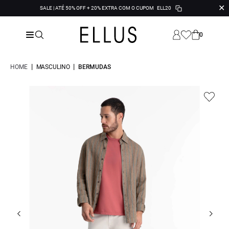
✕
SALE | ATÉ 50% OFF + 20% EXTRA COM O CUPOM
ELL20
0
|
|
HOME
MASCULINO
BERMUDAS